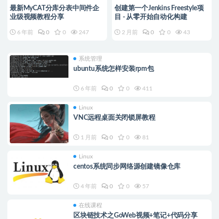
最新MyCAT分库分表中间件企
创建第一个Jenkins Freestyle项
业级视频教程分享
目 - 从零开始自动化构建
6 年前
0
0
247
2 月前
0
0
43
系统管理
ubuntu系统怎样安装rpm包
6 年前
0
0
411
Linux
VNC远程桌面关闭锁屏教程
1 月前
0
0
81
Linux
centos系统同步网络源创建镜像仓库
4 年前
0
0
57
在线课程
区块链技术之GoWeb视频+笔记+代码分享