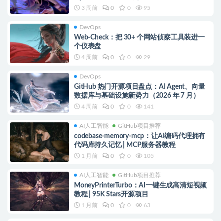
3 周前
0
0
95
DevOps
Web-Check：把 30+ 个网站侦察工具装进一
个仪表盘
4 周前
0
0
29
DevOps
GitHub 热门开源项目盘点：AI Agent、向量
数据库与基础设施新势力（2026 年 7 月）
4 周前
0
0
141
AI人工智能
GitHub项目推荐
codebase-memory-mcp：让AI编码代理拥有
代码库持久记忆 | MCP服务器教程
1 月前
0
0
105
AI人工智能
GitHub项目推荐
MoneyPrinterTurbo：AI一键生成高清短视频
教程 | 95K Stars开源项目
1 月前
0
0
63