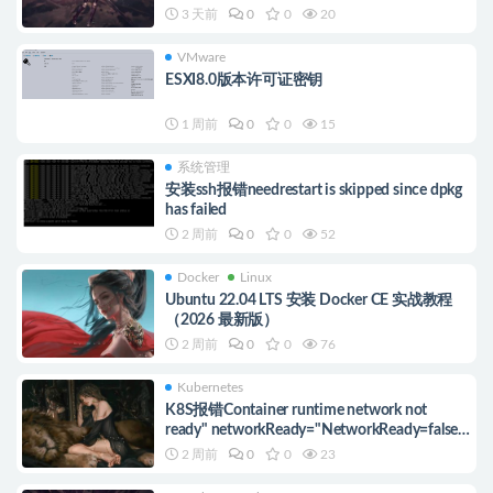
3 天前
0
0
20
VMware
ESXI8.0版本许可证密钥
1 周前
0
0
15
系统管理
安装ssh报错needrestart is skipped since dpkg
has failed
2 周前
0
0
52
Docker
Linux
Ubuntu 22.04 LTS 安装 Docker CE 实战教程
（2026 最新版）
2 周前
0
0
76
Kubernetes
K8S报错Container runtime network not
ready" networkReady="NetworkReady=false
reason:NetworkPluginNotReady的解决方案
2 周前
0
0
23