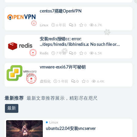
centos7搭建OpenVPN
Linux
6 年前
3
0
6.7K
安装redis报错cc: error:
../deps/hiredis/libhiredis.a: No such file or
directory的解决办法
Redis
7 年前
0
0
6.5K
vmware-esxi6.7许可秘钥
虚拟化
5 年前
0
0
6.4K
最新推荐
最新文章推荐展示，精彩尽在咫尺
最新
Linux
ubuntu22.04安装vncserver