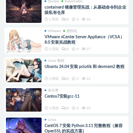
Docker
Kubernetes
containerd 镜像管理实战：从基础命令到企业
级私有仓库
2 周前
0
0
26
VMware
虚拟化
VMware vCenter Server Appliance（VCSA）
8.0 安装实战教程
2 周前
0
0
27
Linux 教程
Ubuntu 24.04 安装 pciutils 和 devmem2 教程
3 周前
0
0
22
未分类
Centos7安装gcc-11
3 周前
0
0
69
Linux
CentOS 7 安装 Python 3.11 完整教程（兼容
OpenSSL 的实战方案）