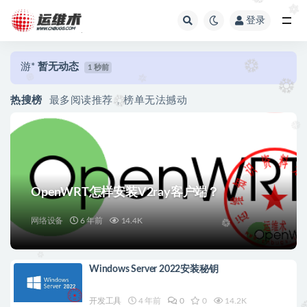
登录
全部
游*
暂无动态
1 秒前
热搜榜
最多阅读推荐，榜单无法撼动
OpenWRT怎样安装V2ray客户端？
网络设备
6 年前
14.4K
Windows Server 2022安装秘钥
开发工具
4 年前
0
0
14.2K