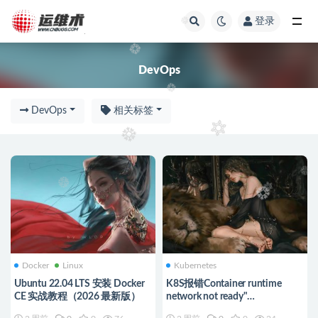
登录
DevOps
DevOps
DevOps
相关标签
Docker
Linux
Kubernetes
Ubuntu 22.04 LTS 安装 Docker
K8S报错Container runtime
CE 实战教程（2026 最新版）
network not ready"
networkReady="NetworkReady