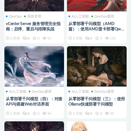
DevOps
系统管理
AI人工智能
DevOps通用
vCenter Server 服务管理完全指
从零部署千问模型（AMD
南：启停、重启与排障实战
篇）：使用AMD显卡部署Qwen
模型完整指南
2 月前
0
0
55
2 月前
0
0
191
AI人工智能
DevOps通用
AI人工智能
DevOps通用
从零部署千问模型（四）：对接
从零部署千问模型（三）：使用
API与搭建Web对话界面
Ollama快速部署千问模型
2 月前
0
0
34
2 月前
0
0
35