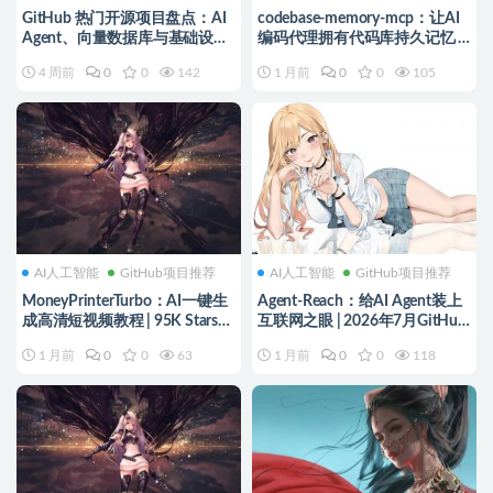
GitHub 热门开源项目盘点：AI
codebase-memory-mcp：让AI
Agent、向量数据库与基础设施
编码代理拥有代码库持久记忆 |
新势力（2026 年 7 月）
MCP服务器教程
4 周前
0
0
142
1 月前
0
0
105
AI人工智能
GitHub项目推荐
AI人工智能
GitHub项目推荐
MoneyPrinterTurbo：AI一键生
Agent-Reach：给AI Agent装上
成高清短视频教程 | 95K Stars开
互联网之眼 | 2026年7月GitHub
源项目
热门项目
1 月前
0
0
63
1 月前
0
0
118