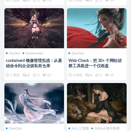
2 周前
0
0
76
2 周前
0
0
24
=false
reason:NetworkPluginNotRead
y的解决方案
Docker
Kubernetes
DevOps
containerd 镜像管理实战：从基
Web-Check：把 30+ 个网站侦
础命令到企业级私有仓库
察工具装进一个仪表盘
2 周前
0
0
26
4 周前
0
0
29
DevOps
AI人工智能
GitHub项目推荐