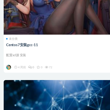
未分类
Centos7安装gcc-11
配置scl源 安装
4 周前
0
0
72