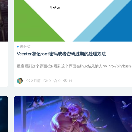
未分类
Vcenter忘记root密码或者密码过期的处理方法
重启看到这个界面按e 看到这个界面在linux结尾输入rw init=/bin/bash 在
2 月前
0
0
14