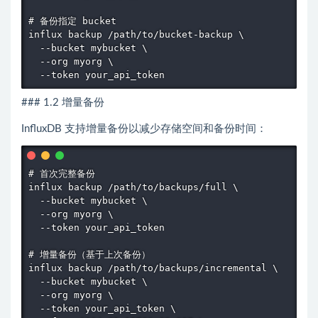
# 备份指定 bucket

influx backup /path/to/bucket-backup \

  --bucket mybucket \

  --org myorg \

  --token your_api_token
### 1.2 增量备份
InfluxDB 支持增量备份以减少存储空间和备份时间：
# 首次完整备份

influx backup /path/to/backups/full \

  --bucket mybucket \

  --org myorg \

  --token your_api_token

# 增量备份（基于上次备份）

influx backup /path/to/backups/incremental \

  --bucket mybucket \

  --org myorg \

  --token your_api_token \
