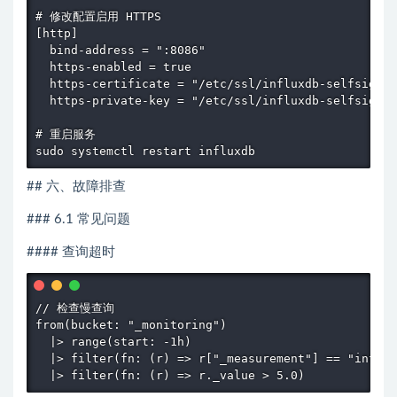
# 修改配置启用 HTTPS

[http]

  bind-address = ":8086"

  https-enabled = true

  https-certificate = "/etc/ssl/influxdb-selfsigned
  https-private-key = "/etc/ssl/influxdb-selfsigned
# 重启服务

sudo systemctl restart influxdb
## 六、故障排查
### 6.1 常见问题
#### 查询超时
// 检查慢查询

from(bucket: "_monitoring")

  |> range(start: -1h)

  |> filter(fn: (r) => r["_measurement"] == "influx
  |> filter(fn: (r) => r._value > 5.0)