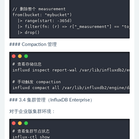
// 删除整个 measurement

from(bucket: "mybucket")

  |> range(start: -365d)

  |> filter(fn: (r) => r["_measurement"] == "to_del
  |> drop()
#### Compaction 管理
# 查看存储信息

influxd inspect report-wal /var/lib/influxdb2/engin
# 手动触发 compaction

influxd compact all /var/lib/influxdb2/engine/data
### 3.4 集群管理（InfluxDB Enterprise）
对于企业版集群环境：
# 查看集群节点状态

influx-ctl show
