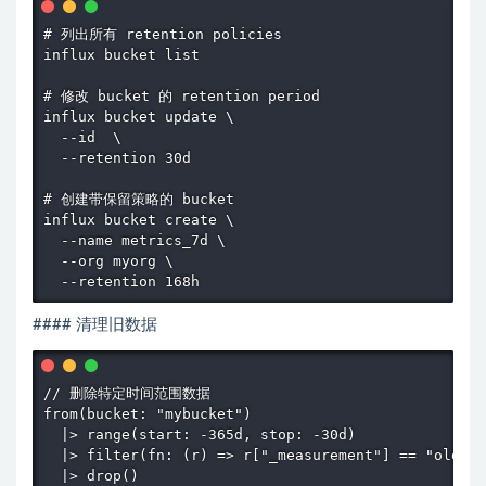
# 列出所有 retention policies

influx bucket list

# 修改 bucket 的 retention period

influx bucket update \

  --id  \

  --retention 30d

# 创建带保留策略的 bucket

influx bucket create \

  --name metrics_7d \

  --org myorg \

  --retention 168h
#### 清理旧数据
// 删除特定时间范围数据

from(bucket: "mybucket")

  |> range(start: -365d, stop: -30d)

  |> filter(fn: (r) => r["_measurement"] == "old_me
  |> drop()
