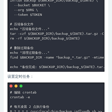
influx backup ${BACKUP_DIR}/backup_${DATE} \

  --bucket $BUCKET \

  --org $ORG \

  --token $TOKEN

# 压缩备份文件

echo "压缩备份文件..."

tar -czf ${BACKUP_DIR}/backup_${DATE}.tar.gz -C $BA
rm -rf ${BACKUP_DIR}/backup_${DATE}

# 删除过期备份

echo "清理过期备份..."

find $BACKUP_DIR -name "backup_*.tar.gz" -mtime +$R
echo "备份完成: ${BACKUP_DIR}/backup_${DATE}.tar.gz"
设置定时任务：
# 编辑 crontab

crontab -e

# 每天凌晨 2 点执行备份

0 2 * * * /usr/local/bin/backup_influxdb.sh >> /var