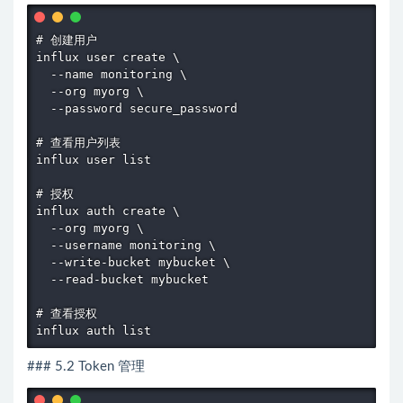
# 创建用户

influx user create \

  --name monitoring \

  --org myorg \

  --password secure_password

# 查看用户列表

influx user list

# 授权

influx auth create \

  --org myorg \

  --username monitoring \

  --write-bucket mybucket \

  --read-bucket mybucket

# 查看授权

influx auth list
### 5.2 Token 管理