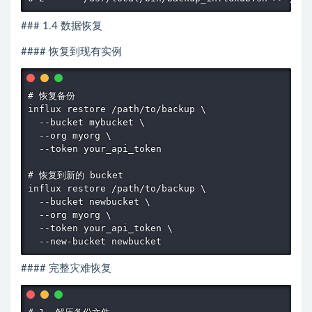
### 1.4 数据恢复
#### 恢复到现有实例
# 恢复备份

influx restore /path/to/backup \

  --bucket mybucket \

  --org myorg \

  --token your_api_token

# 恢复到新的 bucket

influx restore /path/to/backup \

  --bucket newbucket \

  --org myorg \

  --token your_api_token \

  --new-bucket newbucket
#### 完整灾难恢复