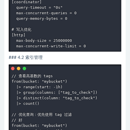
[coordinator]

  query-timeout = "0s"

  max-concurrent-queries = 0

  query-memory-bytes = 0

# 写入优化

[http]

  max-body-size = 25000000

  max-concurrent-write-limit = 0
### 4.2 索引管理
// 查看高基数的 tags

from(bucket: "mybucket")

  |> range(start: -1h)

  |> group(columns: ["tag_to_check"])

  |> distinct(column: "tag_to_check")

  |> count()

// 优化查询：优先使用 tag 过滤

// 好

from(bucket: "mybucket")
