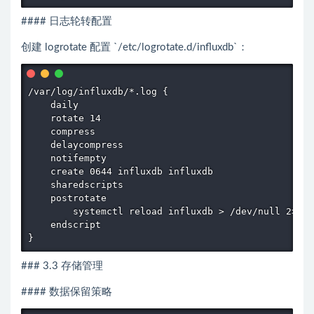
#### 日志轮转配置
创建 logrotate 配置 `/etc/logrotate.d/influxdb`：
/var/log/influxdb/*.log {

    daily

    rotate 14

    compress

    delaycompress

    notifempty

    create 0644 influxdb influxdb

    sharedscripts

    postrotate

        systemctl reload influxdb > /dev/null 2>&1 
    endscript

}
### 3.3 存储管理
#### 数据保留策略