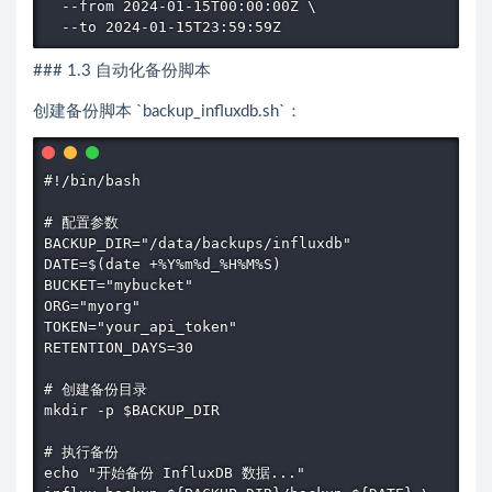
  --from 2024-01-15T00:00:00Z \

  --to 2024-01-15T23:59:59Z
### 1.3 自动化备份脚本
创建备份脚本 `backup_influxdb.sh`：
#!/bin/bash

# 配置参数

BACKUP_DIR="/data/backups/influxdb"

DATE=$(date +%Y%m%d_%H%M%S)

BUCKET="mybucket"

ORG="myorg"

TOKEN="your_api_token"

RETENTION_DAYS=30

# 创建备份目录

mkdir -p $BACKUP_DIR

# 执行备份

echo "开始备份 InfluxDB 数据..."
