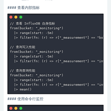
#### 查看内部指标
// 查看 InfluxDB 自身指标

from(bucket: "_monitoring")

  |> range(start: -5m)

  |> filter(fn: (r) => r["_measurement"] == "boltdb
// 查询写入性能

from(bucket: "_monitoring")

  |> range(start: -5m)

  |> filter(fn: (r) => r["_measurement"] == "influx
// 查询查询性能

from(bucket: "_monitoring")

  |> range(start: -5m)

  |> filter(fn: (r) => r["_measurement"] == "influx
  |> mean()
#### 使用命令行监控