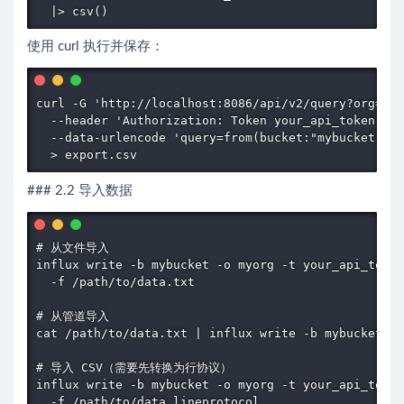
  |> csv()
使用 curl 执行并保存：
curl -G 'http://localhost:8086/api/v2/query?org=myo
  --header 'Authorization: Token your_api_token' \

  --data-urlencode 'query=from(bucket:"mybucket") |
  > export.csv
### 2.2 导入数据
# 从文件导入

influx write -b mybucket -o myorg -t your_api_token
  -f /path/to/data.txt

# 从管道导入

cat /path/to/data.txt | influx write -b mybucket -o
# 导入 CSV（需要先转换为行协议）

influx write -b mybucket -o myorg -t your_api_token
  -f /path/to/data.lineprotocol