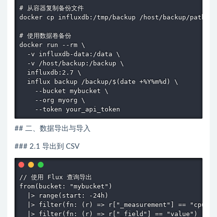
# 从容器复制备份文件

docker cp influxdb:/tmp/backup /host/backup/path

# 使用数据卷备份

docker run --rm \

  -v influxdb-data:/data \

  -v /host/backup:/backup \

  influxdb:2.7 \

  influx backup /backup/$(date +%Y%m%d) \

    --bucket mybucket \

    --org myorg \

    --token your_api_token
## 二、数据导出与导入
### 2.1 导出到 CSV
// 使用 Flux 查询导出

from(bucket: "mybucket")

  |> range(start: -24h)

  |> filter(fn: (r) => r["_measurement"] == "cpu_us
  |> filter(fn: (r) => r["_field"] == "value")
