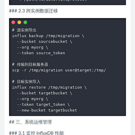
### 2.3 跨实例数据迁移
# 源实例导出

influx backup /tmp/migration \

  --bucket sourcebucket \

  --org myorg \

  --token source_token

# 传输到目标服务器

scp -r /tmp/migration user@target:/tmp/

# 目标实例导入

influx restore /tmp/migration \

  --bucket targetbucket \

  --org myorg \

  --token target_token \

  --new-bucket targetbucket
## 三、系统运维管理
### 3.1 监控 InfluxDB 性能