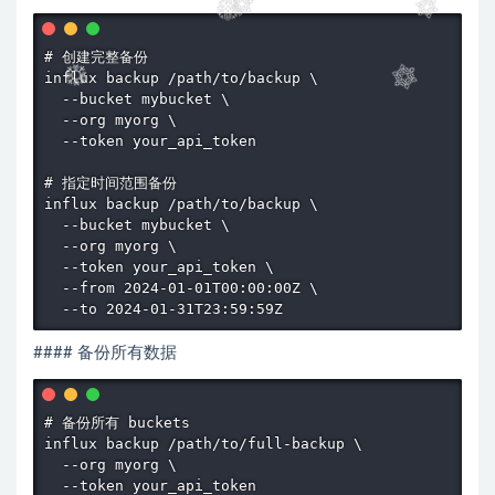
# 创建完整备份

influx backup /path/to/backup \

  --bucket mybucket \

  --org myorg \

  --token your_api_token

# 指定时间范围备份

influx backup /path/to/backup \

  --bucket mybucket \

  --org myorg \

  --token your_api_token \

  --from 2024-01-01T00:00:00Z \

  --to 2024-01-31T23:59:59Z
#### 备份所有数据
# 备份所有 buckets

influx backup /path/to/full-backup \

  --org myorg \

  --token your_api_token
