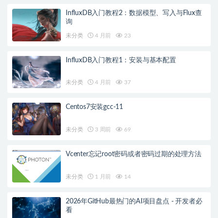
InfluxDB入门教程2：数据模型、写入与Flux查
询
未分类
4 月前
23
InfluxDB入门教程1：安装与基本配置
未分类
4 月前
37
Centos7安装gcc-11
未分类
3 周前
69
Vcenter忘记root密码或者密码过期的处理方法
未分类
1 月前
14
2026年GitHub最热门的AI项目盘点 - 开发者必
看