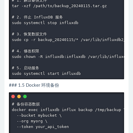
# 1. 解压备份文件

tar -xzf /path/to/backup_20240115.tar.gz

# 2. 停止 InfluxDB 服务

sudo systemctl stop influxdb

# 3. 恢复数据文件

sudo cp -r backup_20240115/* /var/lib/influxdb2/

# 4. 修改权限

sudo chown -R influxdb:influxdb /var/lib/influxdb2/

# 5. 启动服务

sudo systemctl start influxdb
### 1.5 Docker 环境备份
# 备份容器数据

docker exec influxdb influx backup /tmp/backup \

  --bucket mybucket \

  --org myorg \

  --token your_api_token
