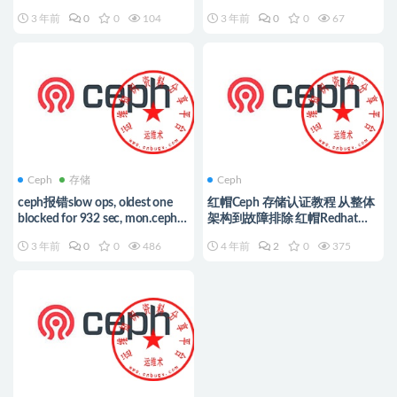
3 年前
0
0
104
3 年前
0
0
67
Ceph
存储
Ceph
ceph报错slow ops, oldest one
红帽Ceph 存储认证教程 从整体
blocked for 932 sec, mon.ceph3
架构到故障排除 红帽Redhat
has slow ops的解决办法
RHCA全新认证体系 Ceph科目
3 年前
0
0
486
4 年前
2
0
375
资料分享