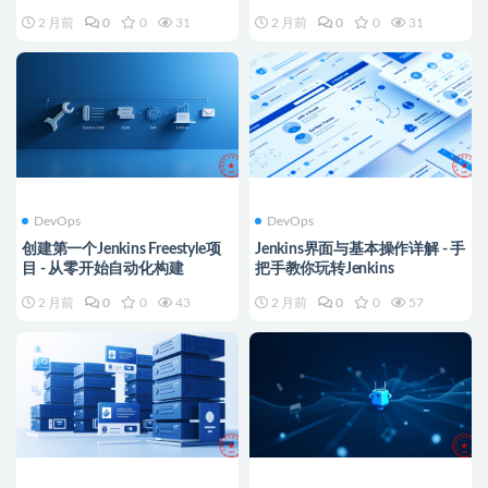
2 月前
0
0
31
2 月前
0
0
31
DevOps
DevOps
创建第一个Jenkins Freestyle项
Jenkins界面与基本操作详解 - 手
目 - 从零开始自动化构建
把手教你玩转Jenkins
2 月前
0
0
43
2 月前
0
0
57