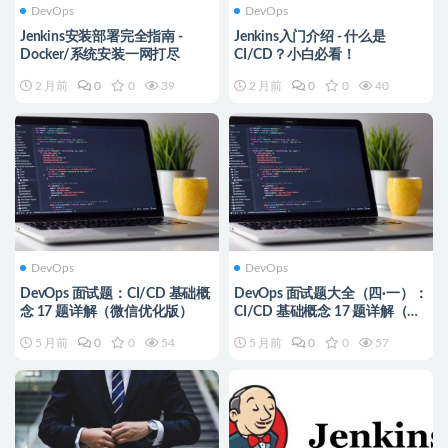
DevOps
DevOps
Jenkins安装部署完全指南 -
Jenkins入门介绍 - 什么是
Docker/系统安装一网打尽
CI/CD？小白必看！
2 月前
0
0
39
2 月前
0
0
40
DevOps
DevOps
DevOps 面试题：CI/CD 基础概
DevOps 面试题大全（四·一）：
念 17 题详解（微信优化版）
CI/CD 基础概念 17 题详解（完
整版）
5 月前
0
0
54
5 月前
0
0
57