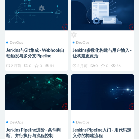
DevOps
DevOps
Jenkins与Git集成 - Webhook自
Jenkins参数化构建与用户输入 -
动触发与多分支Pipeline
让构建更灵活
2 月前
0
0
51
2 月前
0
0
56
DevOps
DevOps
Jenkins Pipeline进阶 - 条件判
Jenkins Pipeline入门 - 用代码定
断、并行执行与流程控制
义你的构建流程