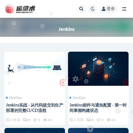
登录
全部
Jenkins
DevOps
DevOps
Jenkins实战 - 从代码提交到生产
Jenkins邮件与通知配置 - 第一时
部署的完整CI/CD流程
间掌握构建状态
2 月前
0
0
43
2 月前
0
0
42