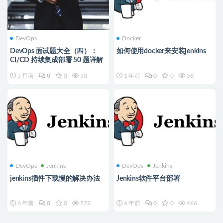
DevOps
Docker
DevOps 面试题大全（四）：
如何使用docker来安装jenkins
CI/CD 持续集成部署 50 题详解
5 月前
0
0
30
1 年前
0
0
56
DevOps
Jenkins
DevOps
Jenkins
jenkins插件下载慢的解决办法
Jenkins软件平台部署
6 年前
0
0
572
6 年前
0
0
466