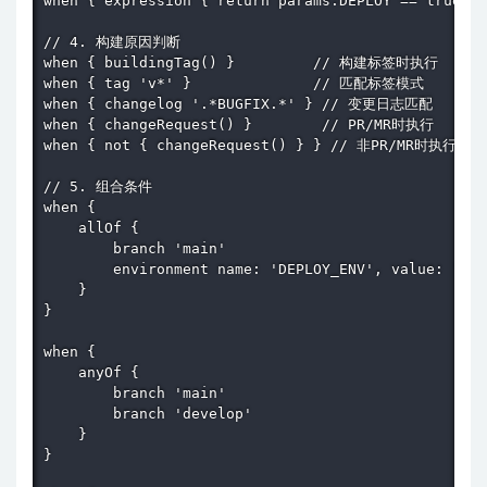
when { expression { return params.DEPLOY == true } 
// 4. 构建原因判断

when { buildingTag() }         // 构建标签时执行

when { tag 'v*' }              // 匹配标签模式

when { changelog '.*BUGFIX.*' } // 变更日志匹配

when { changeRequest() }        // PR/MR时执行

when { not { changeRequest() } } // 非PR/MR时执行

// 5. 组合条件

when {

    allOf {

        branch 'main'

        environment name: 'DEPLOY_ENV', value: 'pro
    }

}

when {

    anyOf {

        branch 'main'

        branch 'develop'

    }

}
