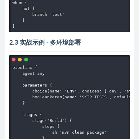
when {

    not {

        branch 'test'

    }

}
2.3 实战示例 - 多环境部署
pipeline {

    agent any

    parameters {

        choice(name: 'ENV', choices: ['dev', 'stag
        booleanParam(name: 'SKIP_TESTS', defaultVa
    }

    stages {

        stage('Build') {

            steps {

                sh 'mvn clean package'

            }
