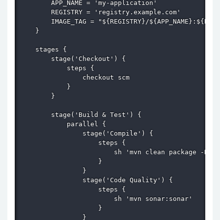
        APP_NAME = 'my-application'

        REGISTRY = 'registry.example.com'

        IMAGE_TAG = "${REGISTRY}/${APP_NAME}:${BUIL
    }

    stages {

        stage('Checkout') {

            steps {

                checkout scm

            }

        }

        stage('Build & Test') {

            parallel {

                stage('Compile') {

                    steps {

                        sh 'mvn clean package -Dski
                    }

                }

                stage('Code Quality') {

                    steps {

                        sh 'mvn sonar:sonar'

                    }

                }
