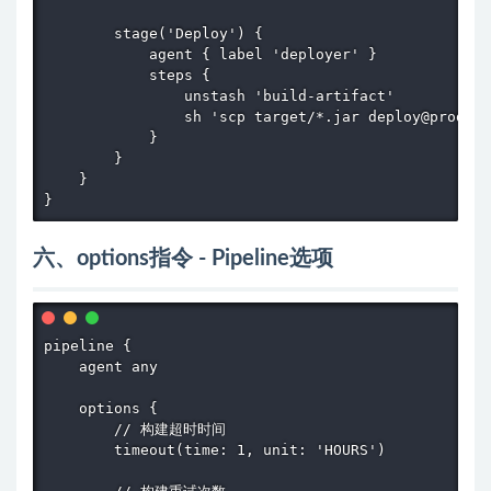
        stage('Deploy') {

            agent { label 'deployer' }

            steps {

                unstash 'build-artifact'

                sh 'scp target/*.jar deploy@prod-se
            }

        }

    }

}
六、options指令 - Pipeline选项
pipeline {

    agent any

    options {

        // 构建超时时间

        timeout(time: 1, unit: 'HOURS')
