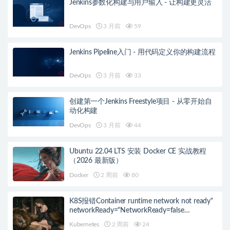
Jenkins参数化构建与用户输入 - 让构建更灵活
DevOps
3 月前
59
Jenkins Pipeline入门 - 用代码定义你的构建流程
DevOps
3 月前
33
创建第一个Jenkins Freestyle项目 - 从零开始自
动化构建
DevOps
3 月前
44
Ubuntu 22.04 LTS 安装 Docker CE 实战教程
（2026 最新版）
Docker
2 周前
80
K8S报错Container runtime network not ready"
networkReady="NetworkReady=false
reason:NetworkPluginNotReady的解决方案
Kubernetes
2 周前
24