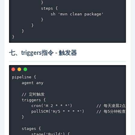
            }

            steps {

                sh 'mvn clean package'

            }

        }

    }

}
七、triggers指令 - 触发器
pipeline {

    agent any

    // 定时触发

    triggers {

        cron('H 2 * * *')          // 每天凌晨2点

        pollSCM('H/5 * * * *')     // 每5分钟检查SCM

    }

    stages {

        stage('Build') {
