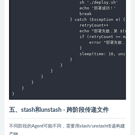
                            sh './deploy.sh'

                            echo '部署成功！'

                            break

                        } catch (Exception e) {

                            retryCount++

                            echo "部署失败，第 ${retr
                            if (retryCount >= maxRe
                                error "部署失败，已
                            }

                            sleep(time: 10, unit: '
                        }

                    }

                }

            }

        }

    }

}
五、stash和unstash - 跨阶段传递文件
不同阶段的Agent可能不同，需要用stash/unstash传递构建
产物。