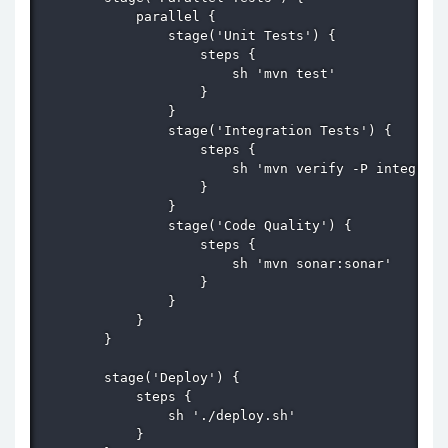
            parallel {

                stage('Unit Tests') {

                    steps {

                        sh 'mvn test'

                    }

                }

                stage('Integration Tests') {

                    steps {

                        sh 'mvn verify -P integrati
                    }

                }

                stage('Code Quality') {

                    steps {

                        sh 'mvn sonar:sonar'

                    }

                }

            }

        }

        stage('Deploy') {

            steps {

                sh './deploy.sh'

            }
