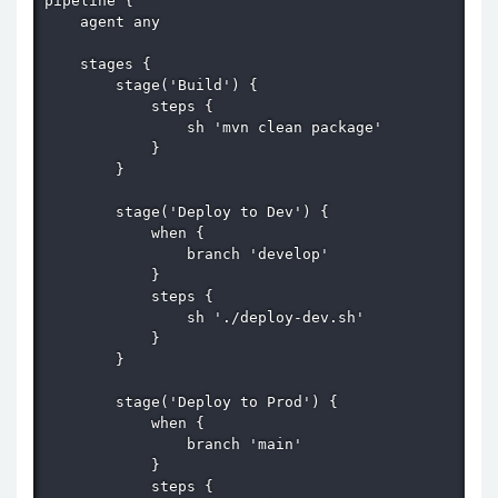
pipeline {

    agent any

    stages {

        stage('Build') {

            steps {

                sh 'mvn clean package'

            }

        }

        stage('Deploy to Dev') {

            when {

                branch 'develop'

            }

            steps {

                sh './deploy-dev.sh'

            }

        }

        stage('Deploy to Prod') {

            when {

                branch 'main'

            }

            steps {
