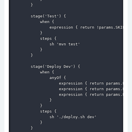
        }

        stage('Test') {

            when {

                expression { return !params.SKIP_TE
            }

            steps {

                sh 'mvn test'

            }

        }

        stage('Deploy Dev') {

            when {

                anyOf {

                    expression { return params.ENV 
                    expression { return params.ENV 
                    expression { return params.ENV 
                }

            }

            steps {

                sh './deploy.sh dev'

            }

        }
