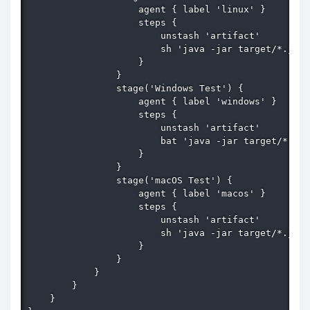
                    agent { label 'linux' }

                    steps {

                        unstash 'artifact'

                        sh 'java -jar target/*.jar 
                    }

                }

                stage('Windows Test') {

                    agent { label 'windows' }

                    steps {

                        unstash 'artifact'

                        bat 'java -jar target/*.jar
                    }

                }

                stage('macOS Test') {

                    agent { label 'macos' }

                    steps {

                        unstash 'artifact'

                        sh 'java -jar target/*.jar 
                    }

                }

            }

        }

    }
