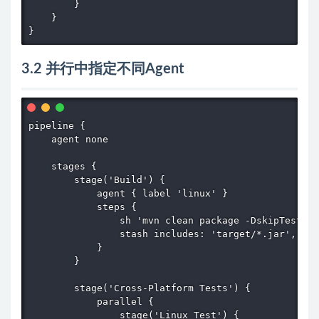
        }

    }

}
3.2 并行中指定不同Agent
pipeline {

    agent none

    stages {

        stage('Build') {

            agent { label 'linux' }

            steps {

                sh 'mvn clean package -DskipTests'

                stash includes: 'target/*.jar', nam
            }

        }

        stage('Cross-Platform Tests') {

            parallel {

                stage('Linux Test') {
