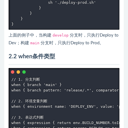
                sh './deploy-prod.sh'

            }

        }

    }

}
上面的例子中，当构建
develop
分支时，只执行Deploy to
Dev；构建
main
分支时，只执行Deploy to Prod。
2.2 when条件类型
// 1. 分支判断

when { branch 'main' }

when { branch pattern: 'release/.*', comparator: 'R
// 2. 环境变量判断

when { environment name: 'DEPLOY_ENV', value: 'prod
// 3. 表达式判断

when { expression { return env.BUILD_NUMBER.toInteg