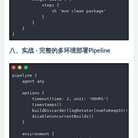
            steps {

                sh 'mvn clean package'

            }

        }

    }

}
八、实战 - 完整的多环境部署Pipeline
pipeline {

    agent any

    options {

        timeout(time: 2, unit: 'HOURS')

        timestamps()

        buildDiscarder(logRotator(numToKeepStr: '20
        disableConcurrentBuilds()

    }

    environment {
