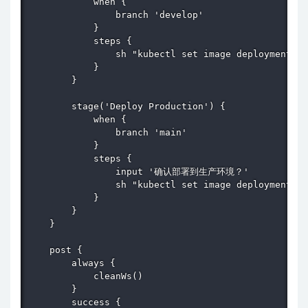
            when {

                branch 'develop'

            }

            steps {

                sh "kubectl set image deployment/${
            }

        }

        stage('Deploy Production') {

            when {

                branch 'main'

            }

            steps {

                input '确认部署到生产环境？'

                sh "kubectl set image deployment/${
            }

        }

    }

    post {

        always {

            cleanWs()

        }

        success {
