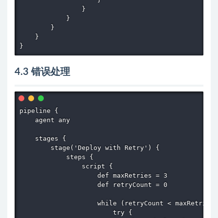
                }

            }

        }

    }

}
4.3 错误处理
pipeline {

    agent any

    stages {

        stage('Deploy with Retry') {

            steps {

                script {

                    def maxRetries = 3

                    def retryCount = 0

                    while (retryCount < maxRetries)
                        try {
