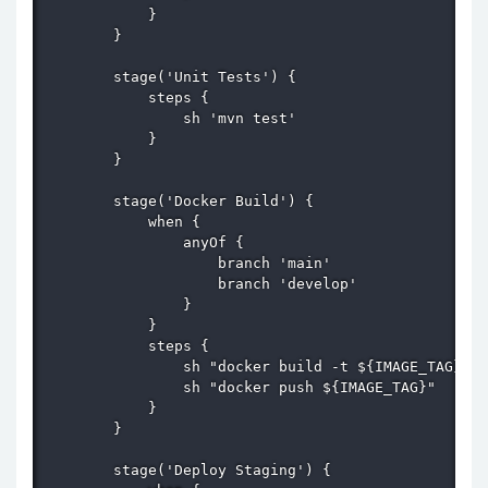
            }

        }

        stage('Unit Tests') {

            steps {

                sh 'mvn test'

            }

        }

        stage('Docker Build') {

            when {

                anyOf {

                    branch 'main'

                    branch 'develop'

                }

            }

            steps {

                sh "docker build -t ${IMAGE_TAG} ."

                sh "docker push ${IMAGE_TAG}"

            }

        }

        stage('Deploy Staging') {
