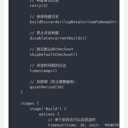
        // 构建重试次数

        retry(3)

        // 保留构建历史

        buildDiscarder(logRotator(numToKeepStr: '10
        // 禁止并发构建

        disableConcurrentBuilds()

        // 跳过默认的checkout

        skipDefaultCheckout()

        // 添加时间戳到日志

        timestamps()

        // 安静期（防止频繁触发）

        quietPeriod(10)

    }

    stages {

        stage('Build') {

            options {

                // 单个阶段也可以设置超时

                timeout(time: 30, unit: 'MINUTES')
