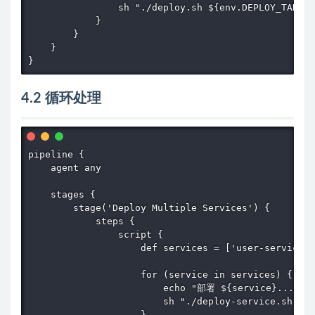
                sh "./deploy.sh ${env.DEPLOY_TARGET
            }

        }

    }

}
4.2 循环处理
pipeline {

    agent any

    stages {

        stage('Deploy Multiple Services') {

            steps {

                script {

                    def services = ['user-service',
                    for (service in services) {

                        echo "部署 ${service}..."

                        sh "./deploy-service.sh ${s
                    }
