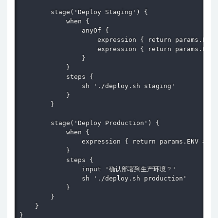
        stage('Deploy Staging') {

            when {

                anyOf {

                    expression { return params.ENV 
                    expression { return params.ENV 
                }

            }

            steps {

                sh './deploy.sh staging'

            }

        }

        stage('Deploy Production') {

            when {

                expression { return params.ENV == '
            }

            steps {

                input '确认部署到生产环境？'

                sh './deploy.sh production'

            }

        }

    }

}