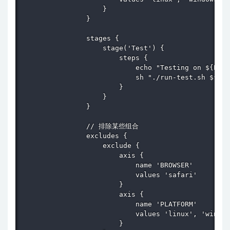
                    }

                }

                stages {

                    stage('Test') {

                        steps {

                            echo "Testing on ${PLAT
                            sh "./run-test.sh ${PLA
                        }

                    }

                }

                // 排除某些组合

                excludes {

                    exclude {

                        axis {

                            name 'BROWSER'

                            values 'safari'

                        }

                        axis {

                            name 'PLATFORM'

                            values 'linux', 'window
                        }
