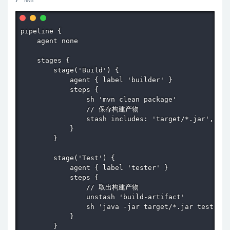
pipeline {

    agent none

    stages {

        stage('Build') {

            agent { label 'builder' }

            steps {

                sh 'mvn clean package'

                // 保存构建产物

                stash includes: 'target/*.jar', nam
            }

        }

        stage('Test') {

            agent { label 'tester' }

            steps {

                // 取出构建产物

                unstash 'build-artifact'

                sh 'java -jar target/*.jar test'

            }

        }
