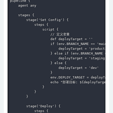
pipeline {

    agent any

    stages {

        stage('Set Config') {

            steps {

                script {

                    // 定义变量

                    def deployTarget = ''

                    if (env.BRANCH_NAME == 'main') 
                        deployTarget = 'production'

                    } else if (env.BRANCH_NAME == '
                        deployTarget = 'staging'

                    } else {

                        deployTarget = 'dev'

                    }

                    env.DEPLOY_TARGET = deployTarge
                    echo "部署目标: ${deployTarget}"

                }

            }

        }

        stage('Deploy') {

            steps {
