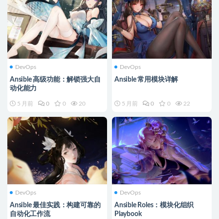
DevOps
DevOps
Ansible 高级功能：解锁强大自
Ansible 常用模块详解
动化能力
5 月前
0
0
20
5 月前
0
0
22
DevOps
DevOps
Ansible 最佳实践：构建可靠的
Ansible Roles：模块化组织
自动化工作流
Playbook