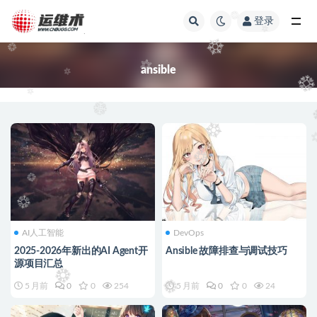
登录
全部
ansible
AI人工智能
DevOps
2025-2026年新出的AI Agent开
Ansible 故障排查与调试技巧
源项目汇总
5 月前
0
0
254
5 月前
0
0
24