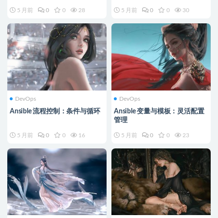
5 月前
0
0
28
5 月前
0
0
30
DevOps
DevOps
Ansible 流程控制：条件与循环
Ansible 变量与模板：灵活配置
管理
5 月前
0
0
16
5 月前
0
0
23