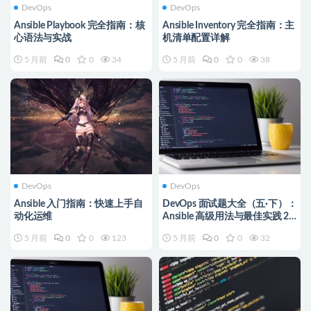
DevOps
DevOps
Ansible Playbook 完全指南：核
Ansible Inventory 完全指南：主
心语法与实战
机清单配置详解
5 月前
0
0
34
5 月前
0
0
38
DevOps
DevOps
Ansible 入门指南：快速上手自
DevOps 面试题大全（五·下）：
动化运维
Ansible 高级用法与最佳实践 25
题
5 月前
0
0
123
5 月前
0
0
32