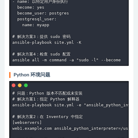
- name: 以特定用户身份执行

  become: yes

  become_user: postgres

  postgresql_user:

    name: myapp

# 解决方案3：提供 sudo 密码

ansible-playbook site.yml -K

# 解决方案4：检查 sudo 配置

ansible all -m command -a "sudo -l" --become
Python 环境问题
# 问题：Python 版本不匹配或未安装

# 解决方案1：指定 Python 解释器

ansible-playbook site.yml -e "ansible_python_interp
# 解决方案2：在 Inventory 中指定

[webservers]

web1.example.com ansible_python_interpreter=/usr/bi