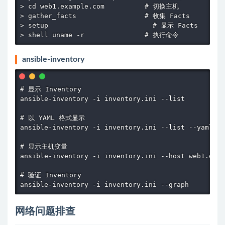
> cd web1.example.com          # 切换主机

> gather_facts                 # 收集 Facts

> setup                          # 显示 Facts

> shell uname -r               # 执行命令
ansible-inventory
# 显示 Inventory

ansible-inventory -i inventory.ini --list

# 以 YAML 格式显示

ansible-inventory -i inventory.ini --list --yaml

# 显示主机变量

ansible-inventory -i inventory.ini --host web1.exam
# 验证 Inventory

ansible-inventory -i inventory.ini --graph
网络问题排查