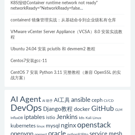
K8S报错Container runtime network not ready"
networkReady="NetworkReady=false
reason:NetworkPluginNotReady的解决方案
containerd 镜像管理实战：从基础命令到企业级私有仓库
VMware vCenter Server Appliance（VCSA）8.0 安装实战教
程
Ubuntu 24.04 安装 pciutils 和 devmem2 教程
Centos7安装gcc-11
CentOS 7 安装 Python 3.11 完整教程（兼容 OpenSSL 的实
战方案）
AI Agent
ansible
AI工具
ceph
CI/CD
AI 助手
DevOps
GitHub
Django教程
docker
GLM
Jenkins
iptables
istio
k8s
Kali Linux
InfluxDB
openstack
nginx
mysql
kubernetes
linux
oracle
openvpn
service mesh
openwrt
python实现ftp