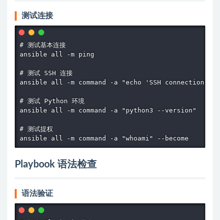
测试连接
# 测试基本连接

ansible all -m ping

# 测试 SSH 连接

ansible all -m command -a "echo 'SSH connection OK'
# 测试 Python 环境

ansible all -m command -a "python3 --version"

# 测试提权

ansible all -m command -a "whoami" --become
Playbook 语法检查
语法验证