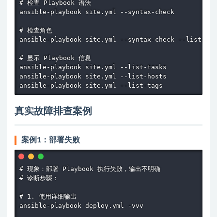
# 检查 Playbook 语法

ansible-playbook site.yml --syntax-check

# 检查角色

ansible-playbook site.yml --syntax-check --list-tas
# 显示 Playbook 信息

ansible-playbook site.yml --list-tasks

ansible-playbook site.yml --list-hosts

ansible-playbook site.yml --list-tags
真实故障排查案例
案例1：部署失败
# 现象：部署 Playbook 执行失败，输出不明确

# 诊断步骤：

# 1. 使用详细输出

ansible-playbook deploy.yml -vvv
