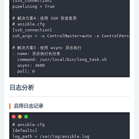
[ssh_connection]

pipelining = True

# 解决方案4：使用 SSH 管道复用

# ansible.cfg

[ssh_connection]

ssh_args = -o ControlMaster=auto -o ControlPersist=
# 解决方案5：使用 async 异步执行

- name: 异步执行长任务

  command: /usr/local/bin/long_task.sh

  async: 3600

  poll: 0
日志分析
启用日志记录
# ansible.cfg

[defaults]

log_path = /var/log/ansible.log
