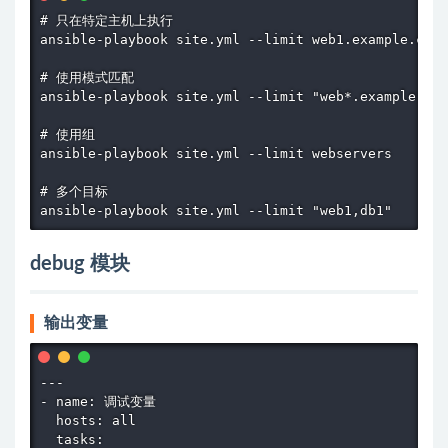
# 只在特定主机上执行

ansible-playbook site.yml --limit web1.example.com

# 使用模式匹配

ansible-playbook site.yml --limit "web*.example.com
# 使用组

ansible-playbook site.yml --limit webservers

# 多个目标

ansible-playbook site.yml --limit "web1,db1"
debug 模块
输出变量
---

- name: 调试变量

  hosts: all

  tasks:
