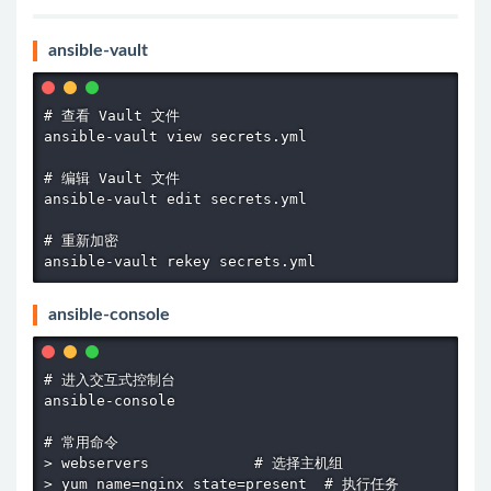
ansible-vault
# 查看 Vault 文件

ansible-vault view secrets.yml

# 编辑 Vault 文件

ansible-vault edit secrets.yml

# 重新加密

ansible-vault rekey secrets.yml
ansible-console
# 进入交互式控制台

ansible-console

# 常用命令

> webservers            # 选择主机组

> yum name=nginx state=present  # 执行任务
