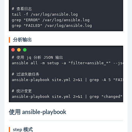
# 查看日志

tail -f /var/log/ansible.log

grep "ERROR" /var/log/ansible.log

grep "FAILED" /var/log/ansible.log
分析输出
# 使用 jq 分析 JSON 输出

ansible all -m setup -a "filter=ansible_*" --json |
# 过滤失败任务

ansible-playbook site.yml 2>&1 | grep -A 5 "FAILED"

# 统计变更

ansible-playbook site.yml 2>&1 | grep "changed" | w
使用 ansible-playbook
step 模式