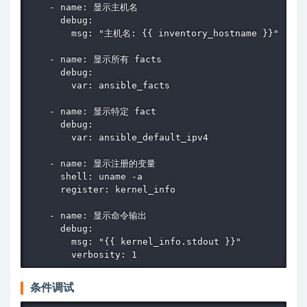
    - name: 显示主机名

      debug:

        msg: "主机名: {{ inventory_hostname }}"

    - name: 显示所有 facts

      debug:

        var: ansible_facts

    - name: 显示特定 fact

      debug:

        var: ansible_default_ipv4

    - name: 显示注册的变量

      shell: uname -a

      register: kernel_info

    - name: 显示命令输出

      debug:

        msg: "{{ kernel_info.stdout }}"

        verbosity: 1
条件调试