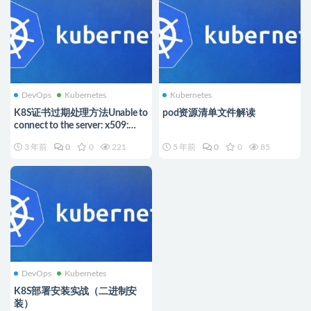
DevOps
Kubernetes
Kubernetes
K8S证书过期处理方法Unable to
pod资源清单文件解读
connect to the server: x509:
certificate has expired or is not
3 年前
0
0
221
5 年前
0
0
85
yet valid
DevOps
Kubernetes
K8S部署安装实战（二进制安
装）