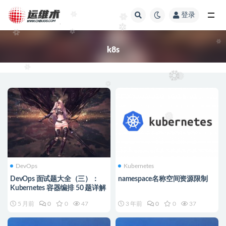
登录
全部
k8s
DevOps
Kubernetes
DevOps 面试题大全（三）：
namespace名称空间资源限制
Kubernetes 容器编排 50 题详解
5 月前
0
0
47
3 年前
0
0
37