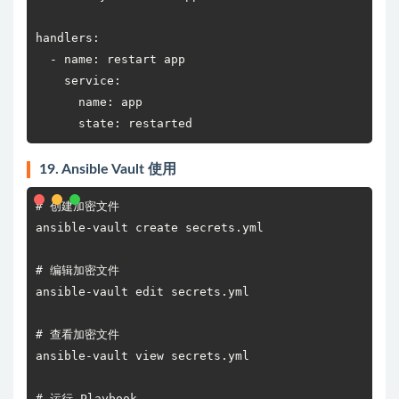
handlers:

  - name: restart app

    service:

      name: app

      state: restarted
19. Ansible Vault 使用
# 创建加密文件

ansible-vault create secrets.yml

# 编辑加密文件

ansible-vault edit secrets.yml

# 查看加密文件

ansible-vault view secrets.yml

# 运行 Playbook
