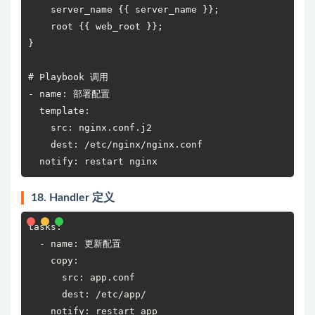
    server_name {{ server_name }};

    root {{ web_root }};

}

# Playbook 调用

- name: 部署配置

  template:

    src: nginx.conf.j2

    dest: /etc/nginx/nginx.conf

  notify: restart nginx
18. Handler 定义
tasks:

  - name: 更新配置

    copy:

      src: app.conf

      dest: /etc/app/

    notify: restart app
