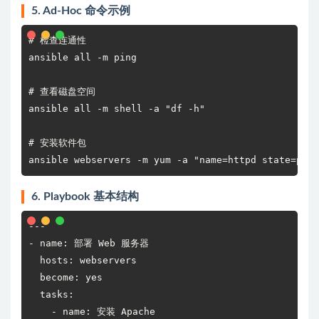
5. Ad-Hoc 命令示例
# 检查连通性

ansible all -m ping

# 查看磁盘空间

ansible all -m shell -a "df -h"

# 安装软件包

ansible webservers -m yum -a "name=httpd state=pres
6. Playbook 基本结构
---

- name: 部署 Web 服务器

  hosts: webservers

  become: yes

  tasks:

    - name: 安装 Apache
