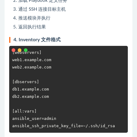
加载 Playbook 定义任务
通过 SSH 连接目标主机
推送模块并执行
返回执行结果
4. Inventory 文件格式
[webservers]

web1.example.com

web2.example.com

[dbservers]

db1.example.com

db2.example.com

[all:vars]

ansible_user=admin

ansible_ssh_private_key_file=~/.ssh/id_rsa