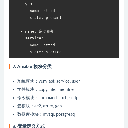
      yum:

        name: httpd

        state: present

    - name: 启动服务

      service:

        name: httpd

        state: started
7. Ansible 模块分类
系统模块：yum, apt, service, user
文件模块：copy, file, lineinfile
命令模块：command, shell, script
云模块：ec2, azure, gcp
数据库模块：mysql, postgresql
8. 变量定义方式