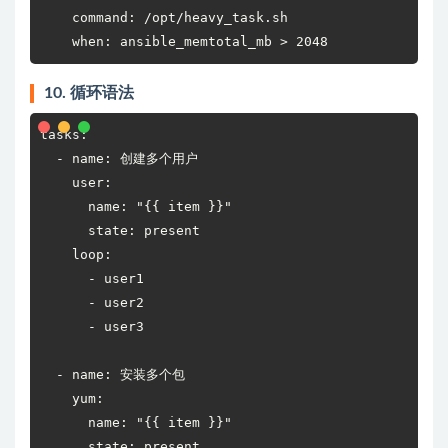
    command: /opt/heavy_task.sh

    when: ansible_memtotal_mb > 2048
10. 循环语法
tasks:

  - name: 创建多个用户

    user:

      name: "{{ item }}"

      state: present

    loop:

      - user1

      - user2

      - user3

  - name: 安装多个包

    yum:

      name: "{{ item }}"

      state: present
