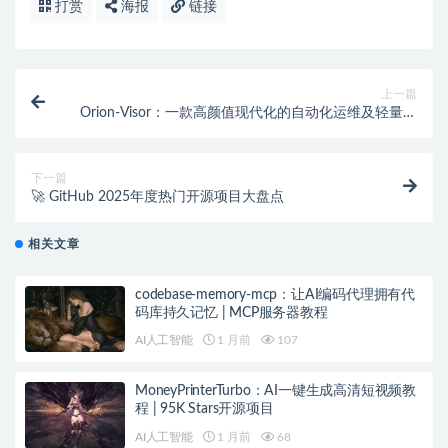
打赏
海报
链接
上一篇
Orion-Visor：一款高颜值现代化的自动化运维及轻量级
堡垒机平台
下一篇
🚀 GitHub 2025年度热门开源项目大盘点
相关文章
codebase-memory-mcp：让AI编码代理拥有代
码库持久记忆 | MCP服务器教程
AI人工智能
1 月前
107
MoneyPrinterTurbo：AI一键生成高清短视频教
程 | 95K Stars开源项目
AI人工智能
1 月前
68