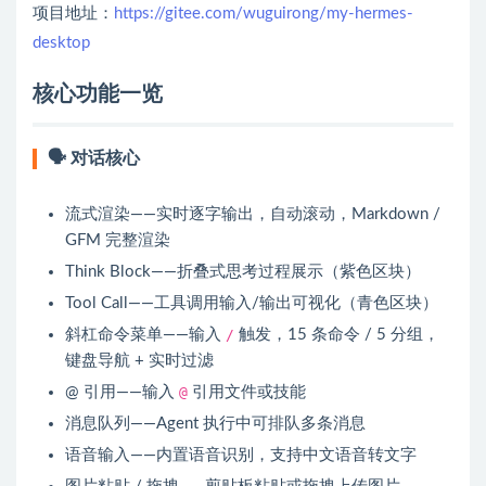
项目地址：
https://gitee.com/wuguirong/my-hermes-
desktop
核心功能一览
🗣️ 对话核心
流式渲染——实时逐字输出，自动滚动，Markdown /
GFM 完整渲染
Think Block——折叠式思考过程展示（紫色区块）
Tool Call——工具调用输入/输出可视化（青色区块）
斜杠命令菜单——输入
/
触发，15 条命令 / 5 分组，
键盘导航 + 实时过滤
@ 引用——输入
@
引用文件或技能
消息队列——Agent 执行中可排队多条消息
语音输入——内置语音识别，支持中文语音转文字