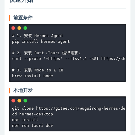
快速开始
前置条件
# 1. 安装 Hermes Agent

pip install hermes-agent

# 2. 安装 Rust（Tauri 编译需要）

curl --proto '=https' --tlsv1.2 -sSf https://sh.rus
# 3. 安装 Node.js ≥ 18

brew install node
本地开发
git clone https://gitee.com/wuguirong/hermes-deskto
cd hermes-desktop

npm install

npm run tauri dev