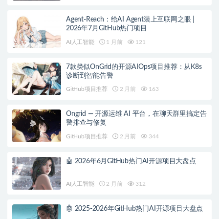
Agent-Reach：给AI Agent装上互联网之眼 |
2026年7月GitHub热门项目
AI人工智能
1 月前
121
7款类似OnGrid的开源AIOps项目推荐：从K8s
诊断到智能告警
GitHub项目推荐
2 月前
163
Ongrid — 开源运维 AI 平台，在聊天群里搞定告
警排查与修复
GitHub项目推荐
2 月前
344
🤖 2026年6月GitHub热门AI开源项目大盘点
AI人工智能
2 月前
312
🤖 2025-2026年GitHub热门AI开源项目大盘点