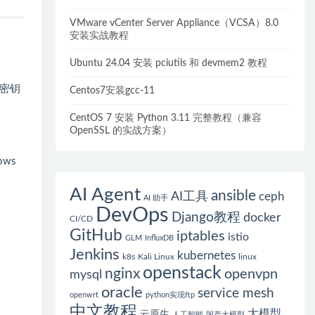
VMware vCenter Server Appliance（VCSA）8.0
安装实战教程
Ubuntu 24.04 安装 pciutils 和 devmem2 教程
密钥
Centos7安装gcc-11
CentOS 7 安装 Python 3.11 完整教程（兼容
OpenSSL 的实战方案）
ws
AI Agent
ansible
AI工具
ceph
AI 助手
DevOps
Django教程
docker
CI/CD
GitHub
iptables
istio
GLM
InfluxDB
Jenkins
kubernetes
k8s
Kali Linux
linux
openstack
nginx
openvpn
mysql
oracle
service mesh
openwrt
python实现ftp
中文教程
大模型
云原生
人工智能
国产大模型