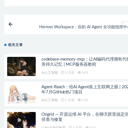
上一
Hermes Workspace：你的 AI Agent 全功能指挥
相关文章
codebase-memory-mcp：让AI编码代理拥有代
库持久记忆 | MCP服务器教程
AI人工智能
1 月前
105
Agent-Reach：给AI Agent装上互联网之眼 | 20
年7月GitHub热门项目
AI人工智能
1 月前
110
Ongrid — 开源运维 AI 平台，在聊天群里搞定
排查与修复
GitHub项目推荐
2 月前
337