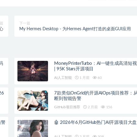
篇
下一篇
中心
My Hermes Desktop - 为Hermes Agent打造的桌面GUI应用
码
MoneyPrinterTurbo：AI一键生成高清
| 95K Stars开源项目
AI人工智能
1 月前
60
26
7款类似OnGrid的开源AIOps项目推荐：从
断到智能告警
GitHub项目推荐
2 月前
156
告警
🤖 2026年6月GitHub热门AI开源项目大
AI人工智能
2 月前
308