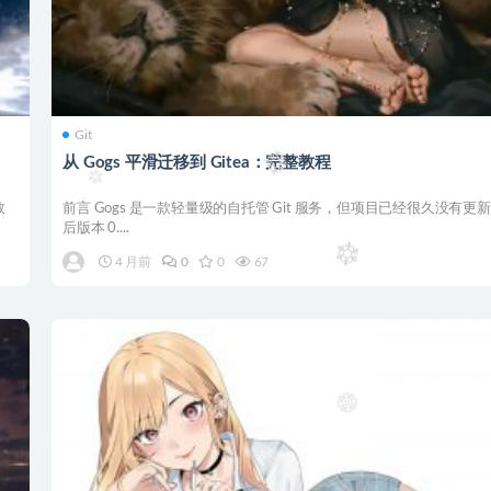
Git
从 Gogs 平滑迁移到 Gitea：完整教程
数
前言 Gogs 是一款轻量级的自托管 Git 服务，但项目已经很久没有更
后版本 0....
4 月前
0
0
67