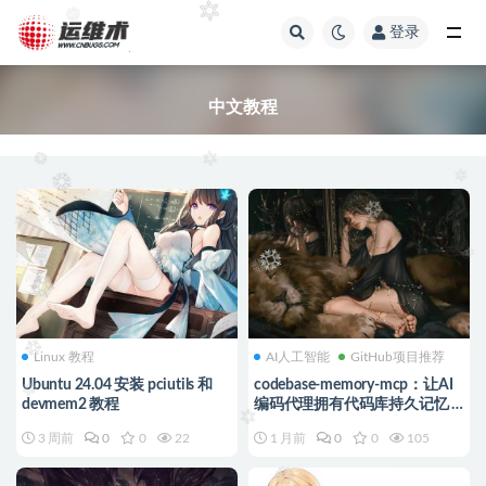
登录
全部
中文教程
Linux 教程
AI人工智能
GitHub项目推荐
Ubuntu 24.04 安装 pciutils 和
codebase-memory-mcp：让AI
devmem2 教程
编码代理拥有代码库持久记忆 |
MCP服务器教程
3 周前
0
0
22
1 月前
0
0
105