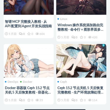
Linux
智谱 MCP 完整接入教程 - 从
Windows 操作系统添加路由完
API 配置到 Agent 开发实战指南
整教程 - 命令行 + 图形界面多种
5 月前
0
0
604
方法详解
5 月前
0
0
420
DevOps
Docker
Ceph
Docker 容器版 Ceph 15.2 节点
Ceph 15.2 节点关机 5 天后恢复
关机 5 天后恢复教程 - 容器化环
完整教程 - 生产环境故障处理实
境故障处理实战
战指南
5 月前
0
0
35
5 月前
0
0
114