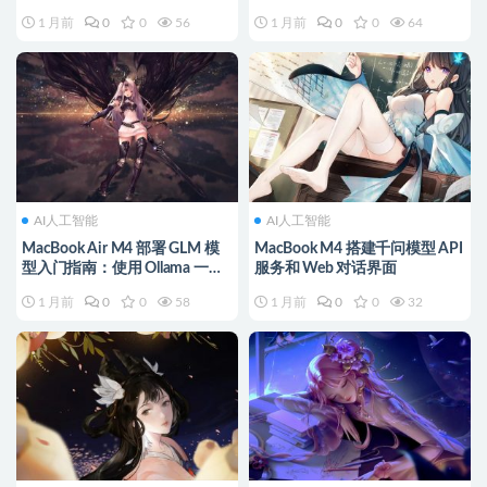
方案对比）
速实战
1 月前
0
0
56
1 月前
0
0
64
AI人工智能
AI人工智能
MacBook Air M4 部署 GLM 模
MacBook M4 搭建千问模型 API
型入门指南：使用 Ollama 一键
服务和 Web 对话界面
运行
1 月前
0
0
58
1 月前
0
0
32