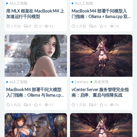
AI人工智能
AI人工智能
用 MLX 框架在 MacBook M4 上
MacBook M4 部署千问模型入
加速运行千问模型
门指南：Ollama + llama.cpp 双
方案
1 月前
0
0
41
1 月前
0
0
78
AI人工智能
DevOps
系统管理
MacBook M4 部署千问大模型
vCenter Server 服务管理完全指
入门指南：Ollama 与 llama.cpp
南：启停、重启与排障实战
双方案
1 月前
0
0
57
1 月前
0
0
54