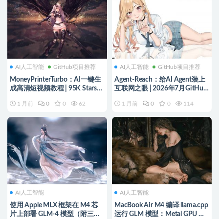
AI人工智能
GitHub项目推荐
AI人工智能
GitHub项目推荐
MoneyPrinterTurbo：AI一键生
Agent-Reach：给AI Agent装上
成高清短视频教程 | 95K Stars开
互联网之眼 | 2026年7月GitHub
源项目
热门项目
1 月前
0
0
62
1 月前
0
0
114
AI人工智能
AI人工智能
使用 Apple MLX 框架在 M4 芯
MacBook Air M4 编译 llama.cpp
片上部署 GLM-4 模型（附三种
运行 GLM 模型：Metal GPU 加