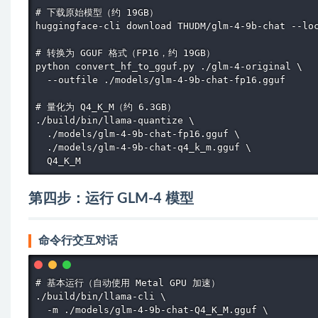
# 下载原始模型（约 19GB）

huggingface-cli download THUDM/glm-4-9b-chat --loc
# 转换为 GGUF 格式（FP16，约 19GB）

python convert_hf_to_gguf.py ./glm-4-original \

  --outfile ./models/glm-4-9b-chat-fp16.gguf

# 量化为 Q4_K_M（约 6.3GB）

./build/bin/llama-quantize \

  ./models/glm-4-9b-chat-fp16.gguf \

  ./models/glm-4-9b-chat-q4_k_m.gguf \

  Q4_K_M
第四步：运行 GLM-4 模型
命令行交互对话
# 基本运行（自动使用 Metal GPU 加速）

./build/bin/llama-cli \

  -m ./models/glm-4-9b-chat-Q4_K_M.gguf \
