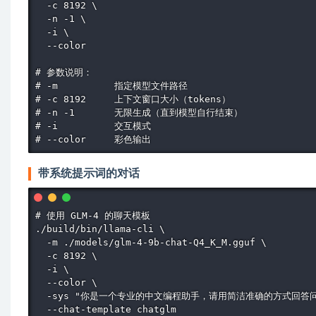
  -c 8192 \

  -n -1 \

  -i \

  --color

# 参数说明：

# -m          指定模型文件路径

# -c 8192     上下文窗口大小（tokens）

# -n -1       无限生成（直到模型自行结束）

# -i          交互模式

# --color     彩色输出
带系统提示词的对话
# 使用 GLM-4 的聊天模板

./build/bin/llama-cli \

  -m ./models/glm-4-9b-chat-Q4_K_M.gguf \

  -c 8192 \

  -i \

  --color \

  -sys "你是一个专业的中文编程助手，请用简洁准确的方式回答问题
  --chat-template chatglm