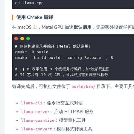
cd llama.cpp
使用 CMake 编译
在 macOS 上，Metal GPU 加速
默认启用
，无需额外设置任何编译
# 创建构建目录并编译（Metal 默认启用）

cmake -B build

cmake --build build --config Release -j 8

# -j 8 表示使用 8 个线程并行编译，加快编译速度

# M4 芯片有 10 核 CPU，可以根据需要调整线程数
编译完成后，可执行文件位于
build/bin/
目录下。主要工具
llama-cli
：命令行交互式对话
llama-server
：启动 HTTP API 服务
llama-quantize
：模型量化工具
llama-convert
：模型格式转换工具