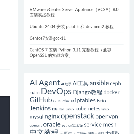
VMware vCenter Server Appliance（VCSA）8.0
安装实战教程
Ubuntu 24.04 安装 pciutils 和 devmem2 教程
Centos7安装gcc-11
CentOS 7 安装 Python 3.11 完整教程（兼容
OpenSSL 的实战方案）
AI Agent
ansible
AI工具
ceph
AI 助手
DevOps
Django教程
docker
CI/CD
GitHub
iptables
istio
GLM
InfluxDB
Jenkins
kubernetes
k8s
Kali Linux
linux
openstack
nginx
openvpn
mysql
oracle
service mesh
openwrt
python实现ftp
中文教程
大模型
云原生
人工智能
国产大模型