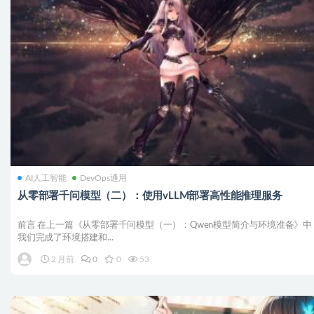
AI人工智能
DevOps通用
从零部署千问模型（二）：使用vLLM部署高性能推理服务
前言 在上一篇《从零部署千问模型（一）：Qwen模型简介与环境准备》中
我们完成了环境搭建和...
2 月前
0
0
53