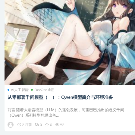
AI人工智能
DevOps通用
从零部署千问模型（一）：Qwen模型简介与环境准备
前言 随着大语言模型（LLM）的蓬勃发展，阿里巴巴推出的通义千问
（Qwen）系列模型凭借出色...
2 月前
0
0
92