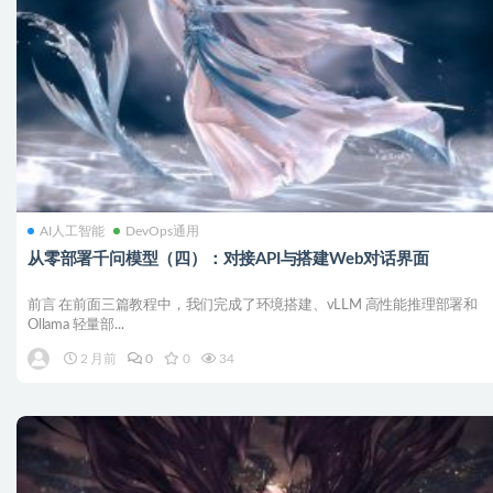
AI人工智能
DevOps通用
从零部署千问模型（四）：对接API与搭建Web对话界面
前言 在前面三篇教程中，我们完成了环境搭建、vLLM 高性能推理部署和
Ollama 轻量部...
2 月前
0
0
34