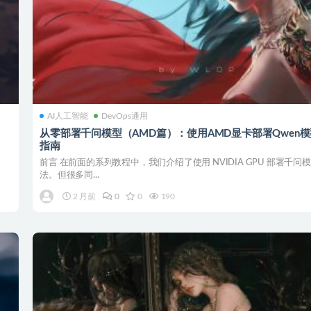
AI人工智能
DevOps通用
从零部署千问模型（AMD篇）：使用AMD显卡部署Qwen
指南
前言 在前面的系列教程中，我们介绍了使用 NVIDIA GPU 部署千问
法。但很多同...
2 月前
0
0
190