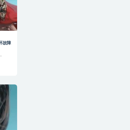
 连环故障
.