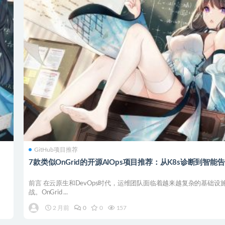
GitHub项目推荐
7款类似OnGrid的开源AIOps项目推荐：从K8s诊断到智能
前言 在云原生和DevOps时代，运维团队面临着越来越复杂的基础设
战。OnGrid ...
2 月前
0
0
157