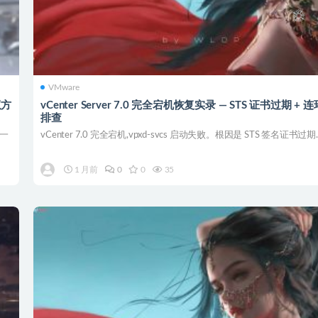
VMware
双方
vCenter Server 7.0 完全宕机恢复实录 — STS 证书过期 +
排查
了一
vCenter 7.0 完全宕机,vpxd-svcs 启动失败。根因是 STS 签名证书过期..
1 月前
0
0
35