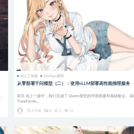
AI人工智能
DevOps通用
从零部署千问模型（二）：使用vLLM部署高性能推理服务
，
前言 在上一篇中，我们完成了 Qwen 模型的环境搭建和基础验证。虽
Transforme...
2 月前
0
0
15