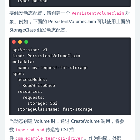
要触发动态配置，请创建一个
PersistentVolumeClaim
对
象。例如，下面的 PersistentVolumeClaim 可以使用上面的
StorageClass 触发动态配置。
apiVersion: v1

kind: PersistentVolumeClaim

metadata:

  name: my-request-for-storage

spec:

  accessModes:

  - ReadWriteOnce

  resources:

    requests:

      storage: 5Gi

当动态创建 Volume 时，通过 CreateVolume 调用，将参
数
type：pd-ssd
传递给 CSI 插
件
com.example.team/csi-driver
。作为响应，外部