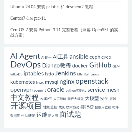
Ubuntu 24.04 安装 pciutils 和 devmem2 教程
Centos7安装gcc-11
CentOS 7 安装 Python 3.11 完整教程（兼容 OpenSSL 的实
战方案）
AI Agent
ansible
AI工具
ceph
CI/CD
AI 助手
DevOps
GitHub
Django教程
docker
GLM
Jenkins
iptables
istio
k8s
Kali Linux
InfluxDB
openstack
nginx
mysql
kubernetes
linux
oracle
openvpn
service mesh
openwrt
python实现ftp
中文教程
大模型
云原生
安全
人工智能
国产大模型
容器
开源项目
排行榜
性能监控
成长
技术趋势
数据库教程
时序
面试题
运维
生活随笔
数据库
防火墙