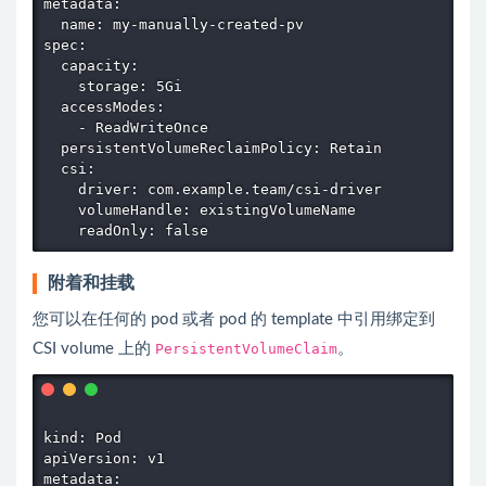
metadata:

  name: my-manually-created-pv

spec:

  capacity:

    storage: 5Gi

  accessModes:

    - ReadWriteOnce

  persistentVolumeReclaimPolicy: Retain

  csi:

    driver: com.example.team/csi-driver

    volumeHandle: existingVolumeName

附着和挂载
您可以在任何的 pod 或者 pod 的 template 中引用绑定到
CSI volume 上的
PersistentVolumeClaim
。
kind: Pod

apiVersion: v1

metadata:
