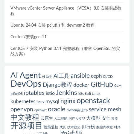
VMware vCenter Server Appliance（VCSA）8.0 安装实战教
程
Ubuntu 24.04 安装 pciutils 和 devmem2 教程
Centos7安装gcc-11
CentOS 7 安装 Python 3.11 完整教程（兼容 OpenSSL 的实
战方案）
AI Agent
ansible
AI工具
ceph
CI/CD
AI 助手
DevOps
GitHub
Django教程
docker
GLM
Jenkins
iptables
istio
k8s
Kali Linux
InfluxDB
openstack
nginx
mysql
kubernetes
linux
oracle
openvpn
service mesh
openwrt
python实现ftp
中文教程
大模型
云原生
安全
人工智能
国产大模型
容器
开源项目
排行榜
性能监控
成长
技术趋势
数据库教程
时序