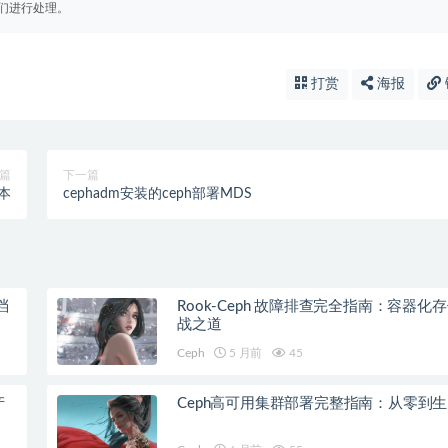
们进行处理。
打赏
海报
篇
下一篇
版本
cephadm安装的ceph部署MDS
档
Rook-Ceph 故障排查完全指南：容器化
战之道
Ceph
5 月前
45
产
Ceph高可用集群部署完整指南：从零到