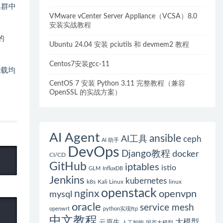
储集群中
VMware vCenter Server Appliance（VCSA）8.0
安装实战教程
的
Ubuntu 24.04 安装 pciutils 和 devmem2 教程
Centos7安装gcc-11
负载均
CentOS 7 安装 Python 3.11 完整教程（兼容
OpenSSL 的实战方案）
AI Agent
ansible
AI工具
ceph
AI 助手
DevOps
Django教程
docker
CI/CD
GitHub
iptables
istio
GLM
InfluxDB
Jenkins
kubernetes
k8s
Kali Linux
linux
openstack
nginx
openvpn
mysql
oracle
service mesh
openwrt
python实现ftp
中文教程
大模型
云原生
人工智能
国产大模型