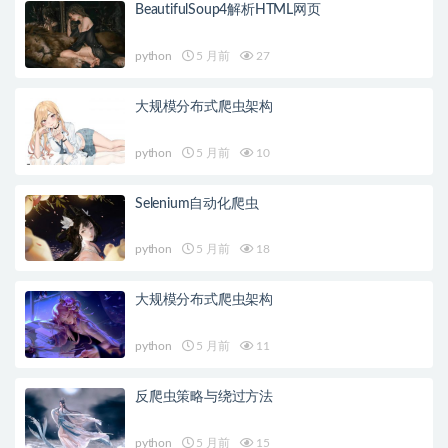
BeautifulSoup4解析HTML网页
python
5 月前
27
大规模分布式爬虫架构
python
5 月前
10
Selenium自动化爬虫
python
5 月前
18
大规模分布式爬虫架构
python
5 月前
11
反爬虫策略与绕过方法
python
5 月前
15