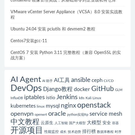
containerd 镜像管理实战：从基础命令到企业级私有仓库
VMware vCenter Server Appliance（VCSA）8.0 安装实战教
程
Ubuntu 24.04 安装 pciutils 和 devmem2 教程
Centos7安装gcc-11
CentOS 7 安装 Python 3.11 完整教程（兼容 OpenSSL 的实
战方案）
AI Agent
ansible
AI工具
ceph
CI/CD
AI 助手
DevOps
GitHub
Django教程
docker
GLM
Jenkins
iptables
istio
k8s
Kali Linux
InfluxDB
openstack
nginx
mysql
kubernetes
linux
oracle
openvpn
service mesh
openwrt
python实现ftp
中文教程
大模型
云原生
安全
人工智能
国产大模型
容器
开源项目
排行榜
性能监控
成长
技术趋势
数据库教程
时序