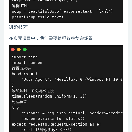
response = requests.get(url)

解析HTML

soup = BeautifulSoup(response.text, 'lxml')

print(soup.title.text)
进阶技巧
在实际项目中，我们需要处理各种复杂场景：
import time

import random

设置请求头

headers = {

    'User-Agent': 'Mozilla/5.0 (Windows NT 10.0; Wi
}

添加延时，避免请求过快

time.sleep(random.uniform(1, 3))

处理异常

try:

    response = requests.get(url, headers=headers, t
    response.raise_for_status()

except requests.RequestException as e:

    print(f"请求失败: {e}")