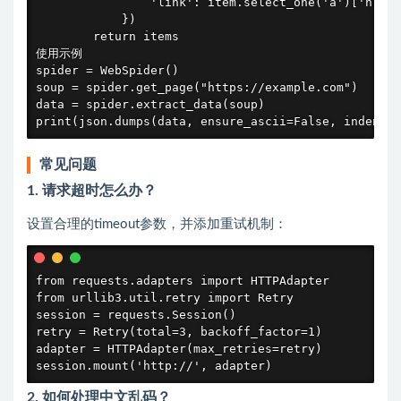
                'link': item.select_one('a')['href'
            })

        return items

使用示例

spider = WebSpider()

soup = spider.get_page("https://example.com")

data = spider.extract_data(soup)

print(json.dumps(data, ensure_ascii=False, indent=2
常见问题
1. 请求超时怎么办？
设置合理的timeout参数，并添加重试机制：
from requests.adapters import HTTPAdapter

from urllib3.util.retry import Retry

session = requests.Session()

retry = Retry(total=3, backoff_factor=1)

adapter = HTTPAdapter(max_retries=retry)

session.mount('http://', adapter)
2. 如何处理中文乱码？