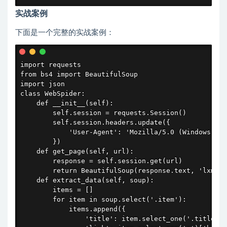
实战案例
下面是一个完整的实战案例：
import requests

from bs4 import BeautifulSoup

import json

class WebSpider:

    def __init__(self):

        self.session = requests.Session()

        self.session.headers.update({

            'User-Agent': 'Mozilla/5.0 (Windows NT 
        })

    def get_page(self, url):

        response = self.session.get(url)

        return BeautifulSoup(response.text, 'lxml')

    def extract_data(self, soup):

        items = []

        for item in soup.select('.item'):

            items.append({

                'title': item.select_one('.title').