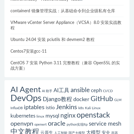
reason:NetworkPluginNotReady的解决方案
containerd 镜像管理实战：从基础命令到企业级私有仓库
VMware vCenter Server Appliance（VCSA）8.0 安装实战教
程
Ubuntu 24.04 安装 pciutils 和 devmem2 教程
Centos7安装gcc-11
CentOS 7 安装 Python 3.11 完整教程（兼容 OpenSSL 的实
战方案）
AI Agent
ansible
AI工具
ceph
CI/CD
AI 助手
DevOps
GitHub
Django教程
docker
GLM
Jenkins
iptables
istio
k8s
Kali Linux
InfluxDB
openstack
nginx
mysql
kubernetes
linux
oracle
openvpn
service mesh
openwrt
python实现ftp
中文教程
大模型
云原生
安全
人工智能
国产大模型
容器