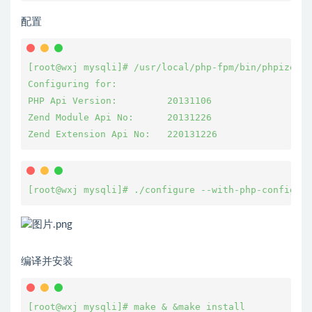
配置
[root@wxj mysqli]# /usr/local/php-fpm/bin/phpize 

Configuring for:

PHP Api Version:         20131106

Zend Module Api No:      20131226

Zend Extension Api No:   220131226
[root@wxj mysqli]# ./configure --with-php-config=/u
编译并安装
[root@wxj mysqli]# make & &make install