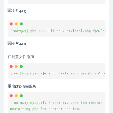
[root@wxj php-5.6.30]# cd /usr/local/php-fpm/lib/ph
在配置文件添加
[root@wxj mysqli]# echo "extension=mysqli.so" >>/us
重启php-fpm服务
[root@wxj mysqli]# /etc/init.d/php-fpm restart

Restarting php-fpm daemon: php-fpm.