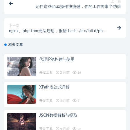
上一篇
记住这些linux操作快捷键，你的工作将事半功倍
下一篇
nginx、php-fpm无法启动，报错-bash: /etc/init.d/php-
fpm: /bin/bash^M: bad interpreter: 没有那个文件或目
录
相关文章
代理IP池构建与使用
开发工具
5 月前
16
XPath表达式详解
开发工具
5 月前
7
JSON数据解析与提取
开发工具
5 月前
22