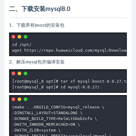
二、下载安装mysql8.0
1、下载带有boost的安装包
cd /opt/

wget https://repo.huaweicloud.com/mysql/Downloads/M
2、解压mysql包并编译安装
[root@mysql_8 opt]# tar xf mysql-boost-8.0.27.tar.g
[root@mysql_8 opt]# cd mysql-8.0.27/
cmake . -DBUILD_CONFIG=mysql_release \

-DINSTALL_LAYOUT=STANDALONE \

-DCMAKE_BUILD_TYPE=RelWithDebInfo \

-DWITH_INNODB_MEMCACHED=ON \

-DWITH_ZLIB=system \

-DCMAKE_INSTALL_PREFIX=/usr/local/mysql \
