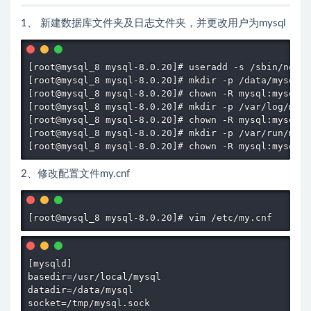
1、 新建数据库文件夹及日志文件夹，并更改用户为mysql
[root@mysql_8 mysql-8.0.20]# useradd -s /sbin/nolog
[root@mysql_8 mysql-8.0.20]# mkdir -p /data/mysql  
[root@mysql_8 mysql-8.0.20]# chown -R mysql:mysql /
[root@mysql_8 mysql-8.0.20]# mkdir -p /var/log/mysq
[root@mysql_8 mysql-8.0.20]# chown -R mysql:mysql /
[root@mysql_8 mysql-8.0.20]# mkdir -p /var/run/mysq
[root@mysql_8 mysql-8.0.20]# chown -R mysql:mysql /
2、修改配置文件my.cnf
[root@mysql_8 mysql-8.0.20]# vim /etc/my.cnf
[mysqld]

basedir=/usr/local/mysql

datadir=/data/mysql

socket=/tmp/mysql.sock
