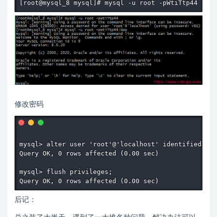
[root@mysql_8 mysql]# mysql -u root -pWtiTtp44
修改密码
mysql> alter user 'root'@'localhost' identified wi
Query OK, 0 rows affected (0.00 sec)

mysql> flush privileges;

后记：