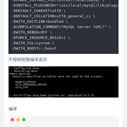
-DINSTALL_PLUGINDIR="/usr/local/mysql/lib/plugin" \

-DDEFAULT_CHARSET=utf8 \

-DDEFAULT_COLLATION=utf8_general_ci \

-DWITH_EDITLINE=bundled \

-DCOMPILATION_COMMENT="MySQL Server (GPL)" \

-DWITH_DEBUG=OFF \

-DFORCE_INSOURCE_BUILD=1 \

-DWITH_SSL=system \

-DWITH_BOOST=./boost
不报错则预编译成功
编译