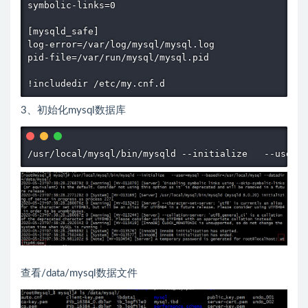
symbolic-links=0

[mysqld_safe]

log-error=/var/log/mysql/mysql.log

pid-file=/var/run/mysql/mysql.pid

!includedir /etc/my.cnf.d
3、初始化mysql数据库
/usr/local/mysql/bin/mysqld --initialize   --user=m
查看/data/mysql数据文件