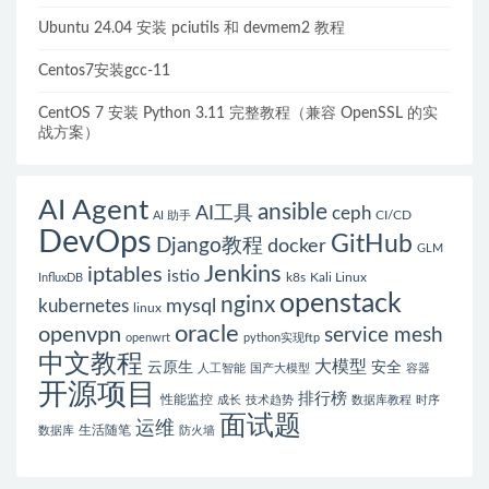
Ubuntu 24.04 安装 pciutils 和 devmem2 教程
Centos7安装gcc-11
CentOS 7 安装 Python 3.11 完整教程（兼容 OpenSSL 的实
战方案）
AI Agent
ansible
AI工具
ceph
CI/CD
AI 助手
DevOps
GitHub
Django教程
docker
GLM
Jenkins
iptables
istio
k8s
Kali Linux
InfluxDB
openstack
nginx
mysql
kubernetes
linux
oracle
openvpn
service mesh
openwrt
python实现ftp
中文教程
大模型
云原生
安全
人工智能
国产大模型
容器
开源项目
排行榜
性能监控
成长
技术趋势
数据库教程
时序
面试题
运维
生活随笔
数据库
防火墙