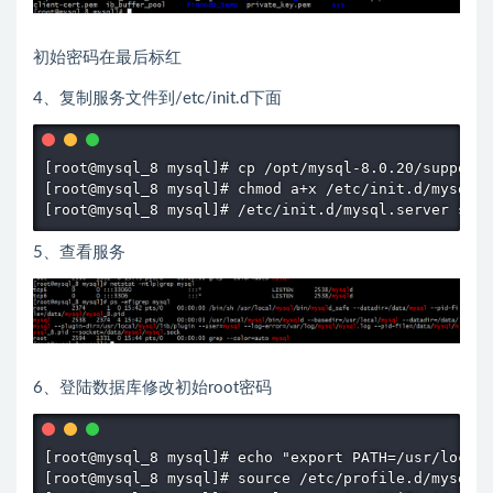
初始密码在最后标红
4、复制服务文件到/etc/init.d下面
[root@mysql_8 mysql]# cp /opt/mysql-8.0.20/support-
[root@mysql_8 mysql]# chmod a+x /etc/init.d/mysql.s
[root@mysql_8 mysql]# /etc/init.d/mysql.server star
5、查看服务
6、登陆数据库修改初始root密码
[root@mysql_8 mysql]# echo "export PATH=/usr/local/
[root@mysql_8 mysql]# source /etc/profile.d/mysql.s