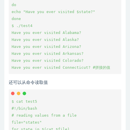
do
echo "Have you ever visited $state?"
done
$ ./test4
Have you ever visited Alabama?
Have you ever visited Alaska?
Have you ever visited Arizona?
Have you ever visited Arkansas?
Have you ever visited Colorado?
Have you ever visited Connecticut? #拼接的值
还可以从命令读取值
$ cat test5
#!/bin/bash
# reading values from a file
file="states"
for state in $(cat $file)