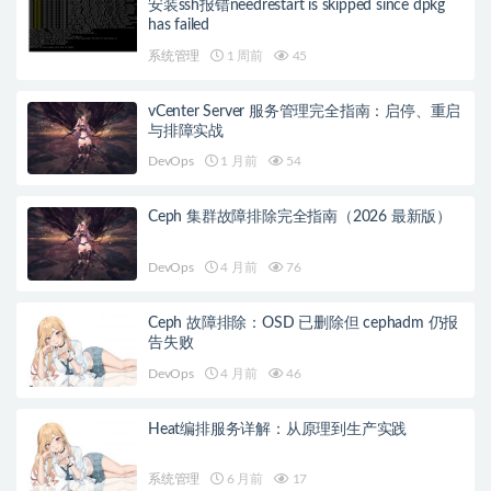
安装ssh报错needrestart is skipped since dpkg
has failed
系统管理
1 周前
45
vCenter Server 服务管理完全指南：启停、重启
与排障实战
DevOps
1 月前
54
Ceph 集群故障排除完全指南（2026 最新版）
DevOps
4 月前
76
Ceph 故障排除：OSD 已删除但 cephadm 仍报
告失败
DevOps
4 月前
46
Heat编排服务详解：从原理到生产实践
系统管理
6 月前
17