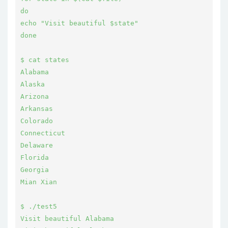
do
echo "Visit beautiful $state"
done
$ cat states
Alabama
Alaska
Arizona
Arkansas
Colorado
Connecticut
Delaware
Florida
Georgia
Mian Xian
$ ./test5
Visit beautiful Alabama