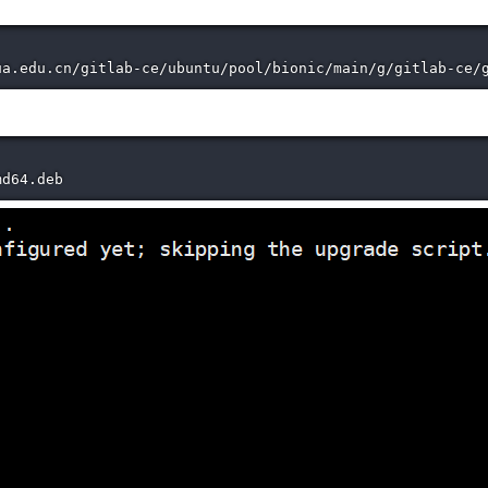
ua.edu.cn/gitlab-ce/ubuntu/pool/bionic/main/g/gitlab-ce/
md64.deb 