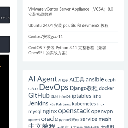
VMware vCenter Server Appliance（VCSA）8.0
安装实战教程
gitlab-ce_11.9.9-ce.0_amd64.deb
Ubuntu 24.04 安装 pciutils 和 devmem2 教程
Centos7安装gcc-11
CentOS 7 安装 Python 3.11 完整教程（兼容
OpenSSL 的实战方案）
AI Agent
ansible
AI工具
ceph
AI 助手
DevOps
Django教程
docker
CI/CD
GitHub
iptables
istio
GLM
InfluxDB
Jenkins
kubernetes
k8s
Kali Linux
linux
openstack
nginx
openvpn
mysql
oracle
service mesh
openwrt
python实现ftp
中文教程
大模型
云原生
人工智能
国产大模型