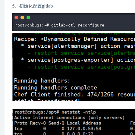
5、初始化配置gitlab
root@cnbugs:~# gitlab-ctl reconfigure