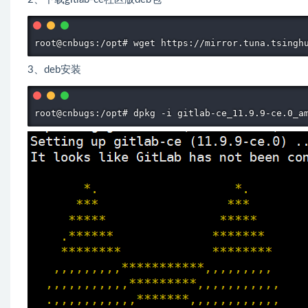
root@cnbugs:/opt# wget https://mirror.tuna.tsingh
3、deb安装
root@cnbugs:/opt# dpkg -i gitlab-ce_11.9.9-ce.0_a