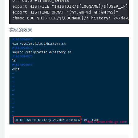
DT=`date +%Y%m%d_%H%M%S`

export HISTFILE="$HISTDIR/${LOGNAME}/${USER_IP}.his
export HISTTIMEFORMAT="[%Y.%m.%d %H:%M:%S]"

chmod 600 $HISTDIR/${LOGNAME}/*.history* 2>/dev/nul
实现的效果