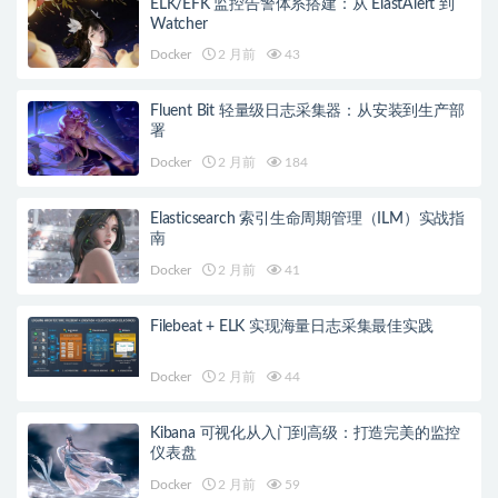
ELK/EFK 监控告警体系搭建：从 ElastAlert 到
Watcher
Docker
2 月前
43
Fluent Bit 轻量级日志采集器：从安装到生产部
署
Docker
2 月前
184
Elasticsearch 索引生命周期管理（ILM）实战指
南
Docker
2 月前
41
Filebeat + ELK 实现海量日志采集最佳实践
Docker
2 月前
44
Kibana 可视化从入门到高级：打造完美的监控
仪表盘
Docker
2 月前
59