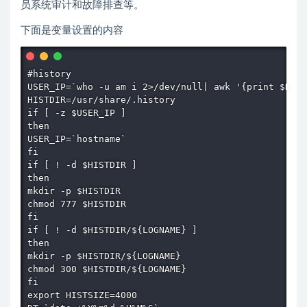
员系统审计和故障排查等。
下面是变量设置的内容
#history

USER_IP=`who -u am i 2>/dev/null| awk '{print $NF}'
HISTDIR=/usr/share/.history

if [ -z $USER_IP ]

then

USER_IP=`hostname`

fi

if [ ! -d $HISTDIR ]

then

mkdir -p $HISTDIR

chmod 777 $HISTDIR

fi

if [ ! -d $HISTDIR/${LOGNAME} ]

then

mkdir -p $HISTDIR/${LOGNAME}

chmod 300 $HISTDIR/${LOGNAME}

fi

export HISTSIZE=4000
