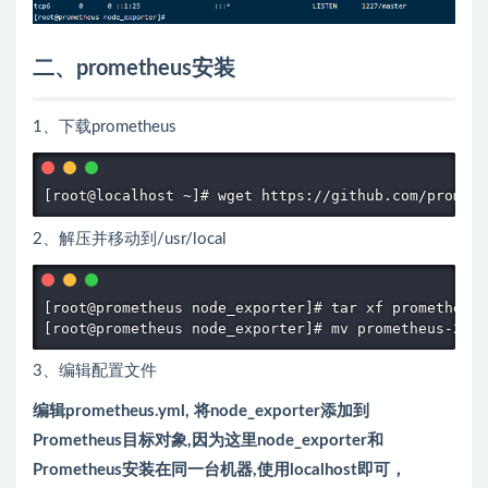
二、prometheus安装
1、下载prometheus
[root@localhost ~]# wget https://github.com/prometh
2、解压并移动到/usr/local
[root@prometheus node_exporter]# tar xf prometheus-
[root@prometheus node_exporter]# mv prometheus-2.1
3、编辑配置文件
编辑prometheus.yml, 将node_exporter添加到
Prometheus目标对象,因为这里node_exporter和
Prometheus安装在同一台机器,使用localhost即可，