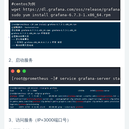
#centos为例

wget https://dl.grafana.com/oss/release/grafana-6.7
sudo yum install grafana-6.7.3-1.x86_64.rpm 
2、启动服务
[root@prometheus ~]# service grafana-server start
3、访问服务（IP+3000端口号）