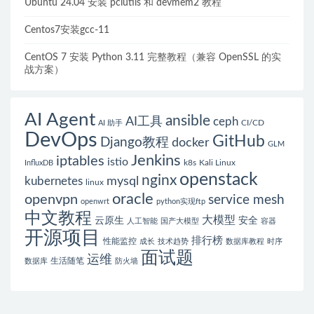
Ubuntu 24.04 安装 pciutils 和 devmem2 教程
Centos7安装gcc-11
CentOS 7 安装 Python 3.11 完整教程（兼容 OpenSSL 的实
战方案）
AI Agent
ansible
AI工具
ceph
CI/CD
AI 助手
DevOps
GitHub
Django教程
docker
GLM
Jenkins
iptables
istio
k8s
Kali Linux
InfluxDB
openstack
nginx
mysql
kubernetes
linux
oracle
openvpn
service mesh
openwrt
python实现ftp
中文教程
大模型
云原生
安全
人工智能
国产大模型
容器
开源项目
排行榜
性能监控
成长
技术趋势
数据库教程
时序
面试题
运维
生活随笔
数据库
防火墙