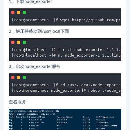
1、下载node_exporter
[root@prometheus ~]# wget https://github.com/promet
2、解压并移动到/usr/local下面
[root@localhost ~]# tar xf node_exporter-1.3.1.linu
[root@localhost ~]# mv node_exporter-1.3.1.linux-am
3、启动node_exporter服务
[root@prometheus ~]# cd /usr/local/node_exporter/

[root@prometheus node_exporter]# nohup ./node_expor
查看服务