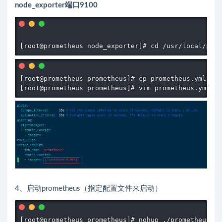
node_exporter端口9100
[root@prometheus node_exporter]# cd /usr/local/prom
[root@prometheus prometheus]# cp prometheus.yml pro
[root@prometheus prometheus]# vim prometheus.yml
4、启动prometheus（指定配置文件来启动）
[root@prometheus prometheus]# nohup ./prometheus --