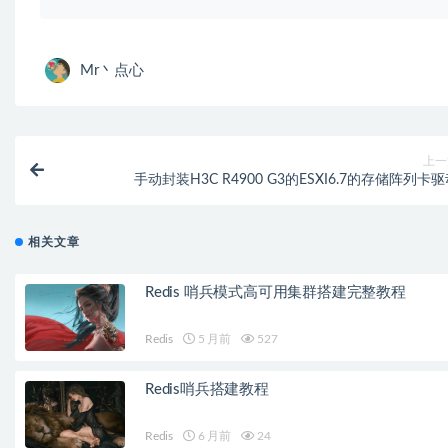
Mr丶点心
上一
手动封装H3C R4900 G3的ESXI6.7的存储阵列卡
相关文章
Redis 哨兵模式高可用集群搭建完整教程
Redis
5 月前
527
Redis哨兵搭建教程
Redis
6 月前
24