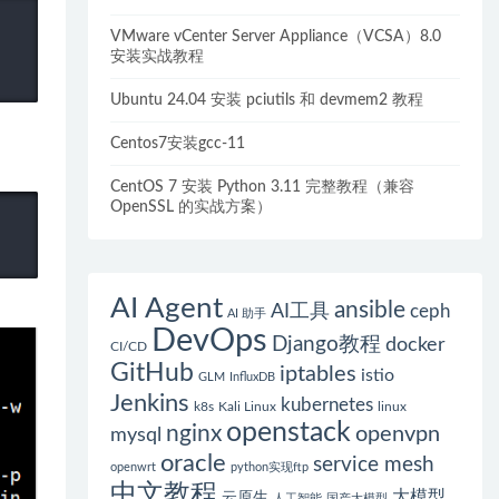
VMware vCenter Server Appliance（VCSA）8.0
安装实战教程
Ubuntu 24.04 安装 pciutils 和 devmem2 教程
Centos7安装gcc-11
CentOS 7 安装 Python 3.11 完整教程（兼容
OpenSSL 的实战方案）
AI Agent
ansible
AI工具
ceph
AI 助手
DevOps
Django教程
docker
CI/CD
GitHub
iptables
istio
GLM
InfluxDB
Jenkins
kubernetes
k8s
Kali Linux
linux
openstack
nginx
openvpn
mysql
oracle
service mesh
openwrt
python实现ftp
中文教程
大模型
云原生
人工智能
国产大模型