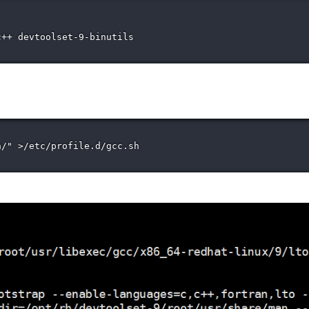
++ devtoolset-9-binutils

/" >/etc/profile.d/gcc.sh
