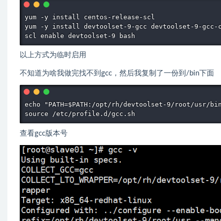
yum -y install centos-release-scl

yum -y install devtoolset-9-gcc devtoolset-9-gcc-c
scl enable devtoolset-9 bash
以上方式为临时启用
不知道为啥我做完找不到gcc，然后我复制了一份到/bin下面
echo "PATH=$PATH:/opt/rh/devtoolset-9/root/usr/bin
source /etc/profile.d/gcc.sh
查看gcc版本号