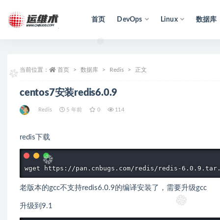
首页
DevOps
Linux
数据库
全部
当前位置：
首页
数据库
Redis
正文
centos7安装redis6.0.9
Redis
5 年前
0
114
redis下载
wget https://pan.cnbugs.com/redis/redis-6.0.9.tar
老版本的gcc不支持redis6.0.9的编译安装了，需要升级gcc
升级到9.1