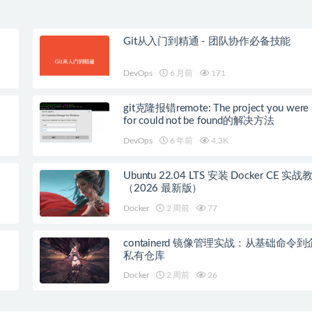
Git从入门到精通 - 团队协作必备技能
DevOps
6 月前
171
git克隆报错remote: The project you were 
for could not be found的解决方法
DevOps
6 年前
4.3K
Ubuntu 22.04 LTS 安装 Docker CE 实战
（2026 最新版）
Docker
2 周前
77
containerd 镜像管理实战：从基础命令
私有仓库
Docker
2 周前
26