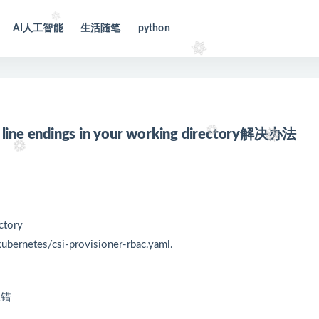
AI人工智能
生活随笔
python
 line endings in your working directory解决办法
ectory
kubernetes/csi-provisioner-rbac.yaml.
报错