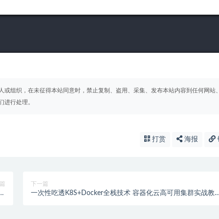
人或组织，在未征得本站同意时，禁止复制、盗用、采集、发布本站内容到任何网站
们进行处理。
打赏
海报
篇
下一篇
器教
一次性吃透K8S+Docker全栈技术 容器化云高可用集群实战教
记
全新技术栈集群