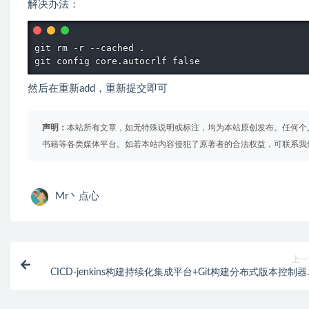
解决办法：
git rm -r --cached .

git config core.autocrlf false
然后在重新add，重新提交即可
声明：
本站所有文章，如无特殊说明或标注，均为本站原创发布。任何个
书籍等各类媒体平台。如若本站内容侵犯了原著者的合法权益，可联系我
Mr丶点心
上一
CICD-jenkins构建持续化集成平台+Git构建分布式版本控制
程 附带课程笔