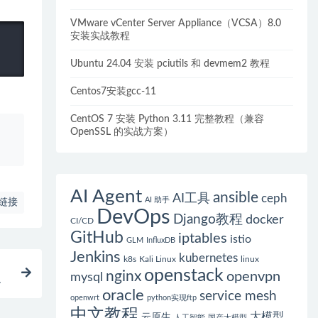
VMware vCenter Server Appliance（VCSA）8.0
安装实战教程
Ubuntu 24.04 安装 pciutils 和 devmem2 教程
Centos7安装gcc-11
CentOS 7 安装 Python 3.11 完整教程（兼容
、
OpenSSL 的实战方案）
AI Agent
ansible
AI工具
ceph
AI 助手
链接
DevOps
Django教程
docker
CI/CD
GitHub
iptables
istio
GLM
InfluxDB
Jenkins
kubernetes
k8s
Kali Linux
linux
openstack
nginx
openvpn
mysql
程
oracle
service mesh
openwrt
python实现ftp
中文教程
大模型
云原生
人工智能
国产大模型