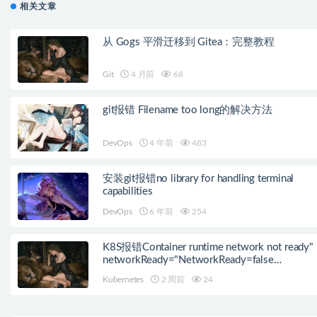
相关文章
从 Gogs 平滑迁移到 Gitea：完整教程
Git
4 月前
68
git报错 Filename too long的解决方法
DevOps
4 年前
483
安装git报错no library for handling terminal
capabilities
DevOps
6 年前
254
K8S报错Container runtime network not ready"
networkReady="NetworkReady=false
reason:NetworkPluginNotReady的解决方案
Kubernetes
2 周前
24