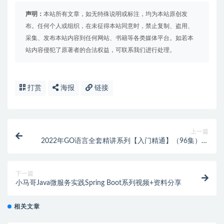
声明：
本站所有文章，如无特殊说明或标注，均为本站原创发
布。任何个人或组织，在未征得本站同意时，禁止复制、盗用、
采集、发布本站内容到任何网站、书籍等各类媒体平台。如若本
站内容侵犯了原著者的合法权益，可联系我们进行处理。
打赏
海报
链接
上一篇
2022年GO语言全套精讲系列【入门精通】（96集），
GO语言全栈开发进阶，入门到就业全靠它！
下一篇
小马哥Java微服务实践Spring Boot系列视频+资料分享
相关文章