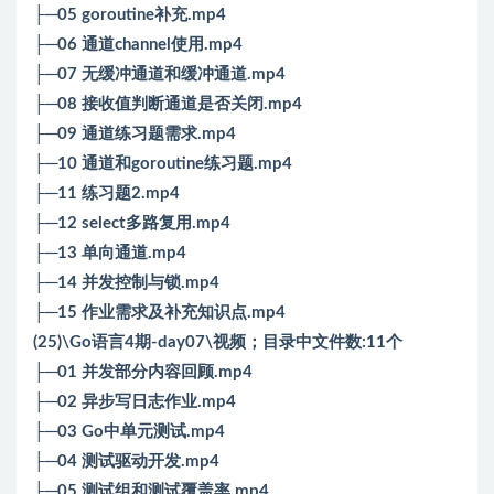
├─05 goroutine补充.mp4
├─06 通道channel使用.mp4
├─07 无缓冲通道和缓冲通道.mp4
├─08 接收值判断通道是否关闭.mp4
├─09 通道练习题需求.mp4
├─10 通道和goroutine练习题.mp4
├─11 练习题2.mp4
├─12 select多路复用.mp4
├─13 单向通道.mp4
├─14 并发控制与锁.mp4
├─15 作业需求及补充知识点.mp4
(25)\Go语言4期-day07\视频；目录中文件数:11个
├─01 并发部分内容回顾.mp4
├─02 异步写日志作业.mp4
├─03 Go中单元测试.mp4
├─04 测试驱动开发.mp4
├─05 测试组和测试覆盖率.mp4