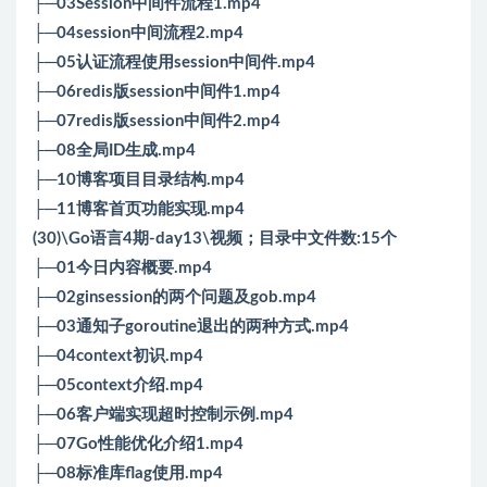
├─03Session中间件流程1.mp4
├─04session中间流程2.mp4
├─05认证流程使用session中间件.mp4
├─06redis版session中间件1.mp4
├─07redis版session中间件2.mp4
├─08全局ID生成.mp4
├─10博客项目目录结构.mp4
├─11博客首页功能实现.mp4
(30)\Go语言4期-day13\视频；目录中文件数:15个
├─01今日内容概要.mp4
├─02ginsession的两个问题及gob.mp4
├─03通知子goroutine退出的两种方式.mp4
├─04context初识.mp4
├─05context介绍.mp4
├─06客户端实现超时控制示例.mp4
├─07Go性能优化介绍1.mp4
├─08标准库flag使用.mp4