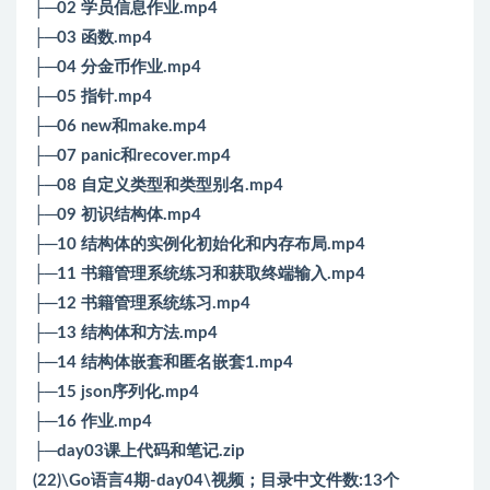
├─02 学员信息作业.mp4
├─03 函数.mp4
├─04 分金币作业.mp4
├─05 指针.mp4
├─06 new和make.mp4
├─07 panic和recover.mp4
├─08 自定义类型和类型别名.mp4
├─09 初识结构体.mp4
├─10 结构体的实例化初始化和内存布局.mp4
├─11 书籍管理系统练习和获取终端输入.mp4
├─12 书籍管理系统练习.mp4
├─13 结构体和方法.mp4
├─14 结构体嵌套和匿名嵌套1.mp4
├─15 json序列化.mp4
├─16 作业.mp4
├─day03课上代码和笔记.zip
(22)\Go语言4期-day04\视频；目录中文件数:13个