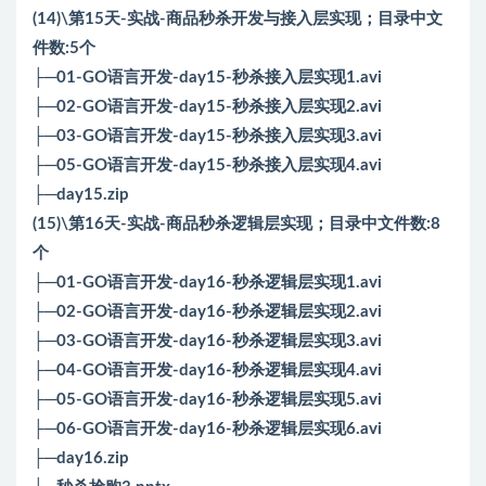
(14)\第15天-实战-商品秒杀开发与接入层实现；目录中文
件数:5个
├─01-GO语言开发-day15-秒杀接入层实现1.avi
├─02-GO语言开发-day15-秒杀接入层实现2.avi
├─03-GO语言开发-day15-秒杀接入层实现3.avi
├─05-GO语言开发-day15-秒杀接入层实现4.avi
├─day15.zip
(15)\第16天-实战-商品秒杀逻辑层实现；目录中文件数:8
个
├─01-GO语言开发-day16-秒杀逻辑层实现1.avi
├─02-GO语言开发-day16-秒杀逻辑层实现2.avi
├─03-GO语言开发-day16-秒杀逻辑层实现3.avi
├─04-GO语言开发-day16-秒杀逻辑层实现4.avi
├─05-GO语言开发-day16-秒杀逻辑层实现5.avi
├─06-GO语言开发-day16-秒杀逻辑层实现6.avi
├─day16.zip