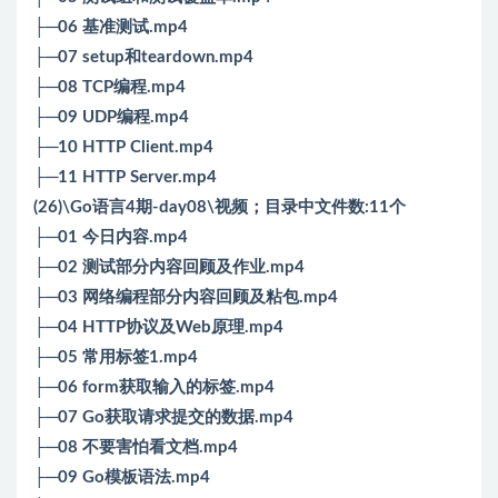
├─06 基准测试.mp4
├─07 setup和teardown.mp4
├─08 TCP编程.mp4
├─09 UDP编程.mp4
├─10 HTTP Client.mp4
├─11 HTTP Server.mp4
(26)\Go语言4期-day08\视频；目录中文件数:11个
├─01 今日内容.mp4
├─02 测试部分内容回顾及作业.mp4
├─03 网络编程部分内容回顾及粘包.mp4
├─04 HTTP协议及Web原理.mp4
├─05 常用标签1.mp4
├─06 form获取输入的标签.mp4
├─07 Go获取请求提交的数据.mp4
├─08 不要害怕看文档.mp4
├─09 Go模板语法.mp4