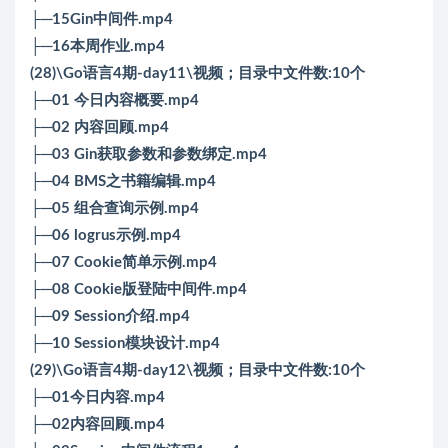
├─15Gin中间件.mp4
├─16本周作业.mp4
(28)\Go语言4期-day11\视频；目录中文件数:10个
├─01 今日内容概要.mp4
├─02 内容回顾.mp4
├─03 Gin获取参数和参数绑定.mp4
├─04 BMS之书籍编辑.mp4
├─05 组合查询示例.mp4
├─06 logrus示例.mp4
├─07 Cookie简单示例.mp4
├─08 Cookie版登陆中间件.mp4
├─09 Session介绍.mp4
├─10 Session模块设计.mp4
(29)\Go语言4期-day12\视频；目录中文件数:10个
├─01今日内容.mp4
├─02内容回顾.mp4