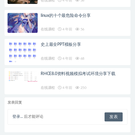
在线课程
4 年前
36
linux的十个最危险命令分享
在线课程
4 年前
56
史上最全PPT模板分享
在线课程
4 年前
68
RHCE8.0资料视频模拟考试环境分享下载
在线课程
4 年前
250
发表回复
登录...
后才能评论