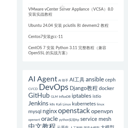
VMware vCenter Server Appliance（VCSA）8.0
安装实战教程
Ubuntu 24.04 安装 pciutils 和 devmem2 教程
Centos7安装gcc-11
CentOS 7 安装 Python 3.11 完整教程（兼容
OpenSSL 的实战方案）
AI Agent
ansible
AI工具
ceph
AI 助手
DevOps
Django教程
docker
CI/CD
GitHub
iptables
istio
GLM
InfluxDB
Jenkins
kubernetes
k8s
Kali Linux
linux
openstack
nginx
openvpn
mysql
oracle
service mesh
openwrt
python实现ftp
中文教程
大模型
云原生
人工智能
国产大模型