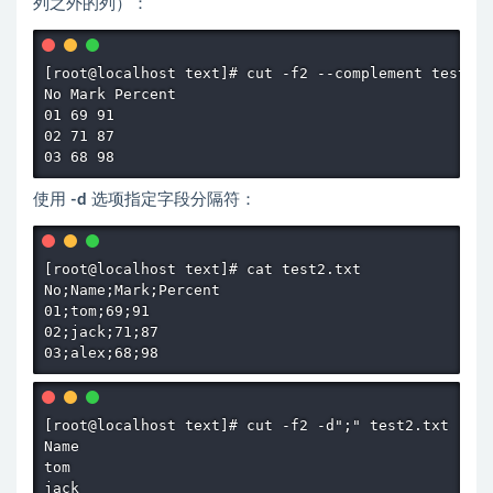
列之外的列）：
[root@localhost text]# cut -f2 --complement test.tx
No Mark Percent

01 69 91

02 71 87

使用
-d
选项指定字段分隔符：
[root@localhost text]# cat test2.txt

No;Name;Mark;Percent

01;tom;69;91

02;jack;71;87

[root@localhost text]# cut -f2 -d";" test2.txt

Name

tom

jack
