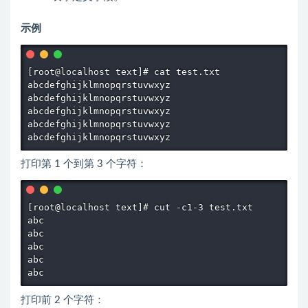
示例
[root@localhost text]# cat test.txt

abcdefghijklmnopqrstuvwxyz

abcdefghijklmnopqrstuvwxyz

abcdefghijklmnopqrstuvwxyz

abcdefghijklmnopqrstuvwxyz

打印第 1 个到第 3 个字符：
[root@localhost text]# cut -c1-3 test.txt

abc

abc

abc

abc

打印前 2 个字符：