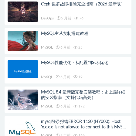
Ceph 集群故障排除完全指南（2026 最新版）
DevOps
5 月前
76
MySQL主从复制搭建教程
MySQL
6 月前
25
MySQL性能优化 - 从配置到SQL优化
MySQL
6 月前
19
MySQL 8.4 最新版完整安装教程：史上最详细
的安装指南（支持代码高亮）
MySQL
6 月前
192
mysql登录报错ERROR 1130 (HY000): Host
'x.x.x.x' is not allowed to connect to this MySQL
server的解决办法
MySQL
2 年前
166