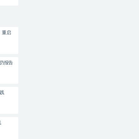
停、重启
m 仍报告
实践
践