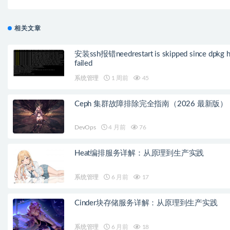
相关文章
安装ssh报错needrestart is skipped since dpkg h
failed
系统管理
1 周前
45
Ceph 集群故障排除完全指南（2026 最新版）
DevOps
4 月前
76
Heat编排服务详解：从原理到生产实践
系统管理
6 月前
17
Cinder块存储服务详解：从原理到生产实践
系统管理
6 月前
18