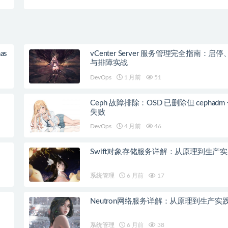
as
vCenter Server 服务管理完全指南：启
与排障实战
DevOps
1 月前
51
Ceph 故障排除：OSD 已删除但 cephad
失败
DevOps
4 月前
46
Swift对象存储服务详解：从原理到生产
系统管理
6 月前
17
Neutron网络服务详解：从原理到生产实
系统管理
6 月前
38