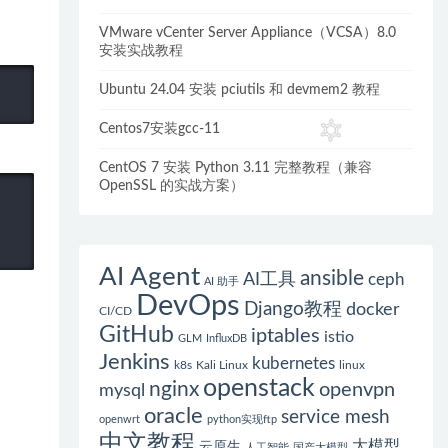
VMware vCenter Server Appliance（VCSA）8.0
安装实战教程
Ubuntu 24.04 安装 pciutils 和 devmem2 教程
Centos7安装gcc-11
CentOS 7 安装 Python 3.11 完整教程（兼容
OpenSSL 的实战方案）
AI Agent
ansible
AI工具
ceph
AI 助手
DevOps
Django教程
docker
CI/CD
GitHub
iptables
istio
GLM
InfluxDB
Jenkins
kubernetes
k8s
Kali Linux
linux
openstack
nginx
openvpn
mysql
oracle
service mesh
openwrt
python实现ftp
中文教程
大模型
云原生
人工智能
国产大模型