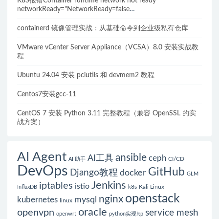
K8S报错Container runtime network not ready"
networkReady="NetworkReady=false
reason:NetworkPluginNotReady的解决方案
containerd 镜像管理实战：从基础命令到企业级私有仓库
VMware vCenter Server Appliance（VCSA）8.0 安装实战教
程
Ubuntu 24.04 安装 pciutils 和 devmem2 教程
Centos7安装gcc-11
CentOS 7 安装 Python 3.11 完整教程（兼容 OpenSSL 的实
战方案）
AI Agent
ansible
AI工具
ceph
CI/CD
AI 助手
DevOps
GitHub
Django教程
docker
GLM
Jenkins
iptables
istio
k8s
Kali Linux
InfluxDB
openstack
nginx
mysql
kubernetes
linux
oracle
openvpn
service mesh
openwrt
python实现ftp