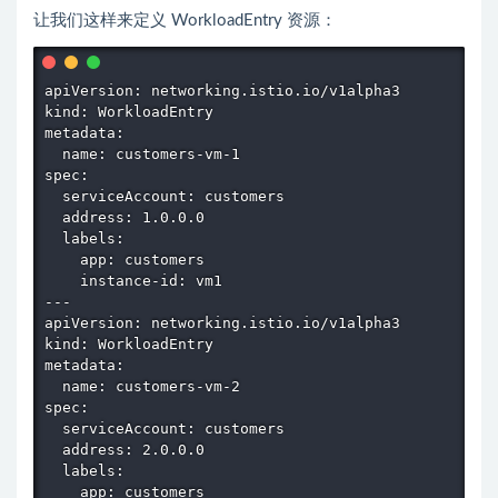
让我们这样来定义 WorkloadEntry 资源：
apiVersion: networking.istio.io/v1alpha3

kind: WorkloadEntry

metadata:

  name: customers-vm-1

spec:

  serviceAccount: customers

  address: 1.0.0.0

  labels:

    app: customers

    instance-id: vm1

---

apiVersion: networking.istio.io/v1alpha3

kind: WorkloadEntry

metadata:

  name: customers-vm-2

spec:

  serviceAccount: customers

  address: 2.0.0.0

  labels:

    app: customers
