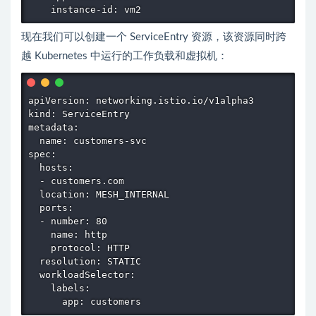
现在我们可以创建一个 ServiceEntry 资源，该资源同时跨
越 Kubernetes 中运行的工作负载和虚拟机：
apiVersion: networking.istio.io/v1alpha3

kind: ServiceEntry

metadata:

  name: customers-svc

spec:

  hosts:

  - customers.com

  location: MESH_INTERNAL

  ports:

  - number: 80

    name: http

    protocol: HTTP

  resolution: STATIC

  workloadSelector:

    labels:
