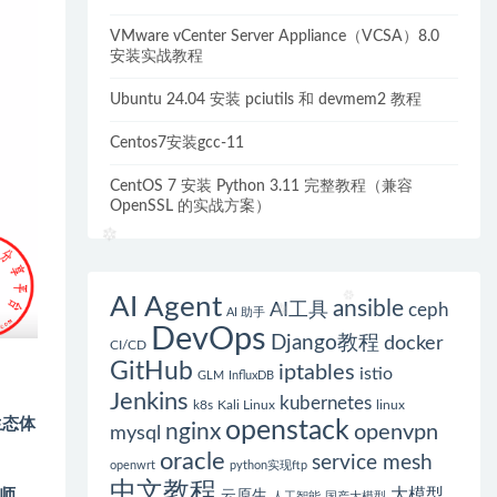
VMware vCenter Server Appliance（VCSA）8.0
安装实战教程
Ubuntu 24.04 安装 pciutils 和 devmem2 教程
Centos7安装gcc-11
CentOS 7 安装 Python 3.11 完整教程（兼容
OpenSSL 的实战方案）
AI Agent
ansible
AI工具
ceph
AI 助手
DevOps
Django教程
docker
CI/CD
GitHub
iptables
istio
GLM
InfluxDB
Jenkins
kubernetes
k8s
Kali Linux
linux
生态体
openstack
nginx
openvpn
mysql
oracle
service mesh
openwrt
python实现ftp
中文教程
大模型
程师。
云原生
人工智能
国产大模型