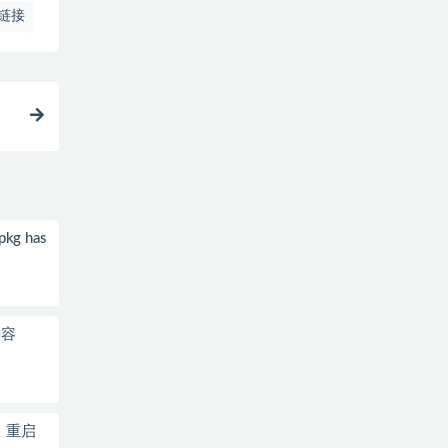
链接
pkg has
兼容
停、重启