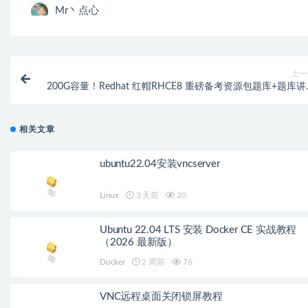
Mr丶点心
上一
200G容量！Redhat 红帽RHCE8 重磅备考资源包题库+题库
+课程/考试/模拟环境+资
相关文章
ubuntu22.04安装vncserver
Linux
3 天前
20
Ubuntu 22.04 LTS 安装 Docker CE 实战教程
（2026 最新版）
Docker
2 周前
76
VNC远程桌面关闭锁屏教程