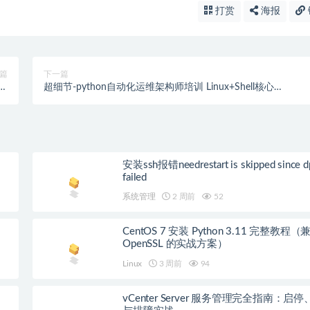
打赏
海报
篇
下一篇
讲解
超细节-python自动化运维架构师培训 Linux+Shell核心
料
+iptables+LVS+Ansible+监控+安全
安装ssh报错needrestart is skipped since d
failed
系统管理
2 周前
52
CentOS 7 安装 Python 3.11 完整教程（
OpenSSL 的实战方案）
Linux
3 周前
94
vCenter Server 服务管理完全指南：启