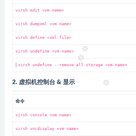
virsh edit <vm-name>
virsh dumpxml <vm-name>
virsh define <xml-file>
virsh undefine <vm-name>
|
virsh undefine --remove-all-storage <vm-name>
2. 虚拟机控制台 & 显示
命令
virsh console <vm-name>
virsh vncdisplay <vm-name>