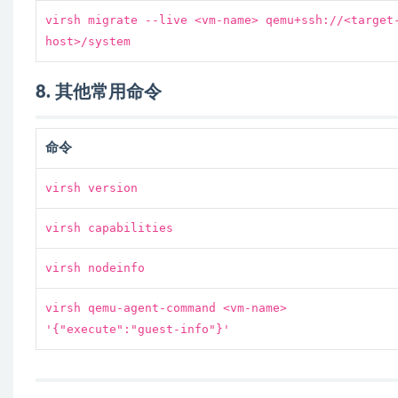
virsh migrate --live <vm-name> qemu+ssh://<target
host>/system
8. 其他常用命令
命令
virsh version
virsh capabilities
virsh nodeinfo
virsh qemu-agent-command <vm-name>
'{"execute":"guest-info"}'