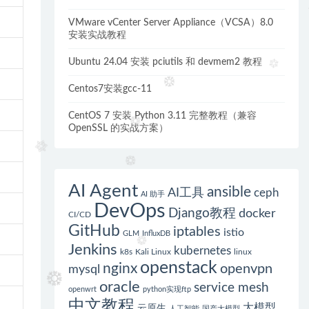
VMware vCenter Server Appliance（VCSA）8.0
安装实战教程
Ubuntu 24.04 安装 pciutils 和 devmem2 教程
Centos7安装gcc-11
CentOS 7 安装 Python 3.11 完整教程（兼容
OpenSSL 的实战方案）
AI Agent
ansible
AI工具
ceph
AI 助手
DevOps
Django教程
docker
CI/CD
GitHub
iptables
istio
GLM
InfluxDB
Jenkins
kubernetes
k8s
Kali Linux
linux
openstack
nginx
openvpn
mysql
oracle
service mesh
openwrt
python实现ftp
中文教程
大模型
云原生
人工智能
国产大模型