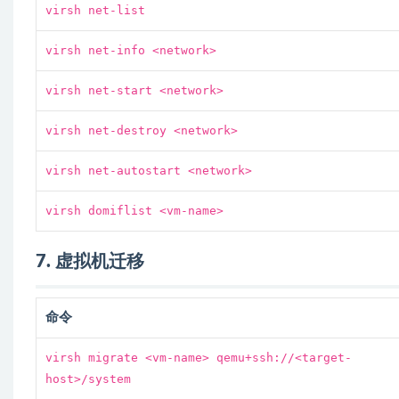
virsh net-list
virsh net-info <network>
virsh net-start <network>
virsh net-destroy <network>
virsh net-autostart <network>
virsh domiflist <vm-name>
7. 虚拟机迁移
命令
virsh migrate <vm-name> qemu+ssh://<target-
host>/system