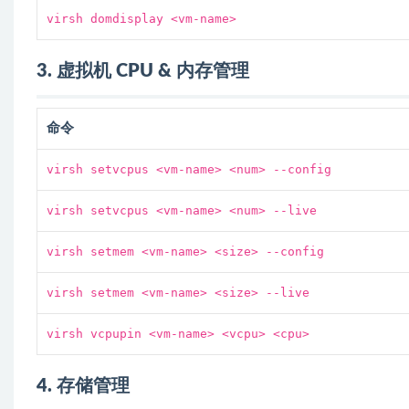
virsh domdisplay <vm-name>
3. 虚拟机 CPU & 内存管理
命令
virsh setvcpus <vm-name> <num> --config
virsh setvcpus <vm-name> <num> --live
virsh setmem <vm-name> <size> --config
virsh setmem <vm-name> <size> --live
virsh vcpupin <vm-name> <vcpu> <cpu>
4. 存储管理