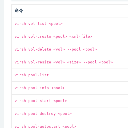
命令
virsh vol-list <pool>
virsh vol-create <pool> <xml-file>
virsh vol-delete <vol> --pool <pool>
virsh vol-resize <vol> <size> --pool <pool>
virsh pool-list
virsh pool-info <pool>
virsh pool-start <pool>
virsh pool-destroy <pool>
virsh pool-autostart <pool>