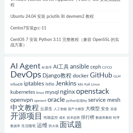
程
Ubuntu 24.04 安装 pciutils 和 devmem2 教程
Centos7安装gcc-11
CentOS 7 安装 Python 3.11 完整教程（兼容 OpenSSL 的实
战方案）
AI Agent
ansible
AI工具
ceph
CI/CD
AI 助手
DevOps
GitHub
Django教程
docker
GLM
Jenkins
iptables
istio
k8s
Kali Linux
InfluxDB
openstack
nginx
mysql
kubernetes
linux
oracle
openvpn
service mesh
openwrt
python实现ftp
中文教程
大模型
云原生
安全
人工智能
国产大模型
容器
开源项目
排行榜
性能监控
成长
技术趋势
数据库教程
时序
面试题
运维
生活随笔
数据库
防火墙