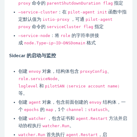
proxy
命令的
parentShutdownDuration flag
指定
–service-cluster
：在
pilot-agent init
函数中指
定默认值为
istio-proxy
，可通
pilot-agent
proxy
命令的
serviceCluster flag
指定
–service-node
：将
role
的字符串拼接
成
node.Type~ip~ID~DNSDomain
格式
Sidecar 的启动与监控
创建
envoy
对象，结构体包含
proxyConfig
、
role.serviceNode
、
loglevel
和
pilotSAN（service account name）
等。
创建
agent
对象，包含前面创建的
envoy
结构体，一
个
epochs
的
map
，1个
channel
：
statusCh
。
创建
watcher
，包含证书和
agent.Restart
方法并启
动协程执行
watcher.Run
。
watcher.Run
首先执行
agent.Restart
，启