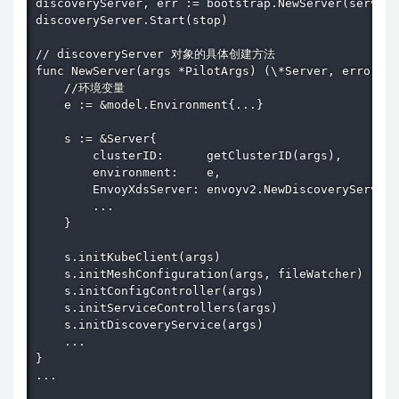
discoveryServer, err := bootstrap.NewServer(serverA
discoveryServer.Start(stop)

// discoveryServer 对象的具体创建方法

func NewServer(args *PilotArgs) (\*Server, error) {

    //环境变量

    e := &model.Environment{...}

    s := &Server{

        clusterID:      getClusterID(args),       
        environment:    e,                        
        EnvoyXdsServer: envoyv2.NewDiscoveryServ
        ...

    }

    s.initKubeClient(args)

    s.initMeshConfiguration(args, fileWatcher)     
    s.initConfigController(args)                   
    s.initServiceControllers(args)

    s.initDiscoveryService(args)

    ...

}

...
