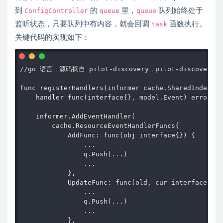
到
ConfigController
的
queue
里，
queue
队列始终处于
监听状态，只要队列中有内容，就会回调
task
函数执行。
关键代码的实现如下：
//go 语言，源码摘自 pilot-discovery，pilot-discove
func registerHandlers(informer cache.SharedIndexInf
    handler func(interface{}, model.Event) error) {

    informer.AddEventHandler(

        cache.ResourceEventHandlerFuncs{

            AddFunc: func(obj interface{}) {

                ...

                q.Push(...)

                ...

            },

            UpdateFunc: func(old, cur interface{}) 
                ...

                q.Push(...)

                ...

            },
