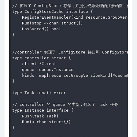
// 扩展了 ConfigStore 存储，并提供资源处理的注册函数，使用
type ConfigStoreCache interface {

    RegisterEventHandler(kind resource.GroupVersion
    Run(stop <-chan struct{})

    HasSynced() bool

}

//controller 实现了 ConfigStore 接口和 ConfigStoreCac
type controller struct {

    client *Client

    queue  queue.Instance

    kinds  map[resource.GroupVersionKind]*cacheHand
}

type Task func() error

// controller 的 queue 的类型，包装了 Task 任务

type Instance interface {

    Push(task Task)

    Run(<-chan struct{})

}
