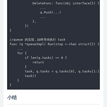
            DeleteFunc: func(obj interface{}) {

                ...

                q.Push(...)

                ...

            },

        })

}

//queue 的实现，始终等待执行 task

func (q *queueImpl) Run(stop <-chan struct{}) {

    ...

    for {

        if len(q.tasks) == 0 {

            return

        }

        task, q.tasks = q.tasks[0], q.tasks[1:]

        task()

    }

小结