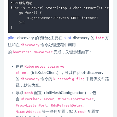
gRPC服务启动

func (s *Server) Start(stop <-chan struct{}) error 
    go func() {

        s.grpcServer.Serve(s.GRPCListener)

    }()

pilot
-discovery 的初始化主要在
pilot
-discovery 的
init
方
法和在
discovery
命令处理流程中调用
的
bootstrap.NewServer
完成，关键步骤如下：
创建
Kubernetes apiserver
client
（initKubeClient），可以在
pilot
-discovery
的
discovery
命令的
kubeconfig flag
中提供文件路
径，默认为空。
读取
mesh
配置（initMeshConfiguration），包
含
MixerCheckServer
、
MixerReportServer
、
ProxyListenPort
、
RdsRefreshDelay
、
MixerAddress
等一些列配置，默认
mesh
配置文