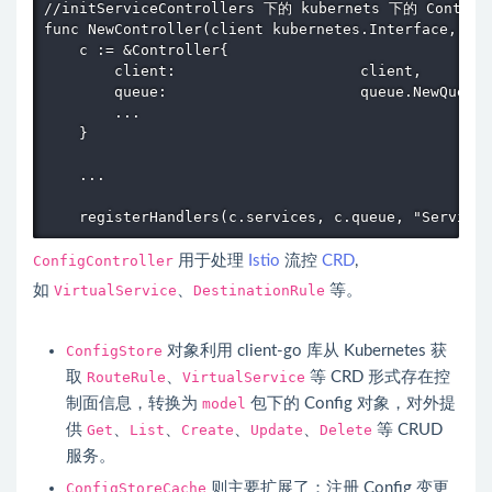
//initServiceControllers 下的 kubernets 下的 Control
func NewController(client kubernetes.Interface, opt
    c := &Controller{

        client:                     client,

        queue:                      queue.NewQueue(
        ...

    }

    ...

ConfigController
用于处理
Istio
流控
CRD
,
如
VirtualService
、
DestinationRule
等。
ConfigStore
对象利用 client-go 库从 Kubernetes 获
取
RouteRule
、
VirtualService
等
CRD
形式存在控
制面信息，转换为
model
包下的 Config 对象，对外提
供
Get
、
List
、
Create
、
Update
、
Delete
等 CRUD
服务。
ConfigStoreCache
则主要扩展了：注册 Config 变更