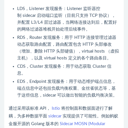
LDS，Listener 发现服务：Listener 监听器控
制
sidecar
启动端口监听（目前只支持 TCP 协议），
并配置 L3/L4 层过滤器，当网络连接达到后，配置好
的网络过滤器堆栈开始处理后续事件。
RDS，Router 发现服务：用于 HTTP 连接管理过滤器
动态获取路由配置，路由配置包含 HTTP 头部修改
（增加、删除 HTTP 头部键值），virtual hosts （虚拟
主机），以及 virtual hosts 定义的各个路由条目。
CDS，
Cluster
发现服务：用于动态获取
Cluster
信
息。
EDS，Endpoint 发现服务：用于动态维护端点信息，
端点信息中还包括负载均衡权重、金丝雀状态等，基
于这些信息，
sidecar
可以做出智能的负载均衡决策。
通过采用该标准 API，
Istio
将控制面和数据面进行了解
耦，为多种数据平面
sidecar
实现提供了可能性。例如蚂蚁
金服开源的 Golang 版本的
Sidecar
MOSN (Modular