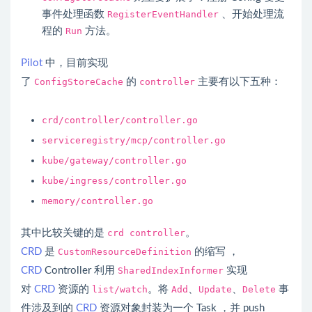
事件处理函数
RegisterEventHandler
、开始处理流
程的
Run
方法。
Pilot
中，目前实现
了
ConfigStoreCache
的
controller
主要有以下五种：
crd/controller/controller.go
serviceregistry/mcp/controller.go
kube/gateway/controller.go
kube/ingress/controller.go
memory/controller.go
其中比较关键的是
crd controller
。
CRD
是
CustomResourceDefinition
的缩写 ，
CRD
Controller 利用
SharedIndexInformer
实现
对
CRD
资源的
list/watch
。将
Add
、
Update
、
Delete
事
件涉及到的
CRD
资源对象封装为一个 Task ，并 push