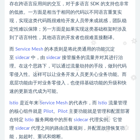
存在跨语言应用间的交互，对于多语言 SDK 的支持也非常
的低效。一方面是相当于相同的代码以不同语言重复实
现，实现这类代码既很难给开发人员带来成就感，团队稳
定性难以保障；另一方面是如果实现这类基础框架时涉及
到了语言特性，其他语言的开发者也很难直接翻译。
而
Service Mesh
的本质则是将此类通用的功能沉淀
至
sidecar
中，由
sidecar
接管服务的流量并对其进行治
理。在这个思路下，可以通过流量劫持的手段，做到代码
零侵入性。这样可以让业务开发人员更关心业务功能。而
底层功能由于对业务零侵入，也使得基础功能的升级和快
速的更新迭代成为可能。
Istio
是近年来
Service Mesh
的代表作，而
Istio
流量管理
的核心组件就是
Pilot
。
Pilot
主要功能就是管理和配置部署
在特定
Istio
服务网格中的所有
sidecar
代理实例。它管
理
sidecar
代理之间的路由流量规则，并配置故障恢复功
能，如超时、重试和熔断。