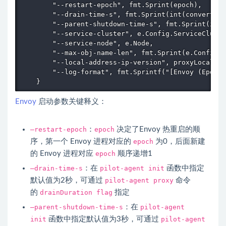
        "--restart-epoch", fmt.Sprint(epoch),

        "--drain-time-s", fmt.Sprint(int(convertDur
        "--parent-shutdown-time-s", fmt.Sprint(int(
        "--service-cluster", e.Config.ServiceCluste
        "--service-node", e.Node,

        "--max-obj-name-len", fmt.Sprint(e.Config.S
        "--local-address-ip-version", proxyLocalAdd
        "--log-format", fmt.Sprintf("[Envoy (Epoch 
Envoy
启动参数关键释义：
–restart-epoch
：
epoch
决定了
Envoy
热重启的顺
序，第一个
Envoy
进程对应的
epoch
为0，后面新建
的
Envoy
进程对应
epoch
顺序递增1
–drain-time-s
：在
pilot-agent init
函数中指定
默认值为2秒，可通过
pilot-agent proxy
命令
的
drainDuration flag
指定
–parent-shutdown-time-s
：在
pilot-agent
init
函数中指定默认值为3秒，可通过
pilot-agent