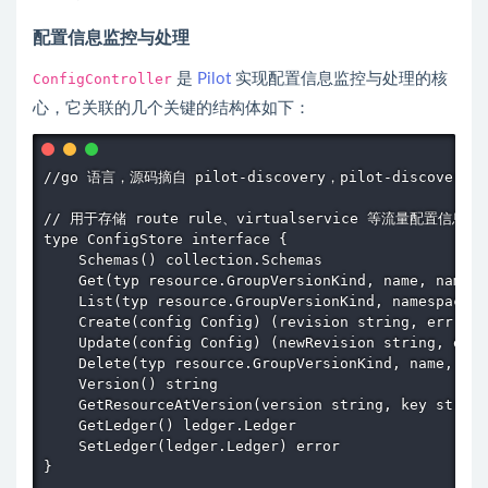
配置信息监控与处理
ConfigController
是
Pilot
实现配置信息监控与处理的核
心，它关联的几个关键的结构体如下：
//go 语言，源码摘自 pilot-discovery，pilot-discove
// 用于存储 route rule、virtualservice 等流量配置信息

type ConfigStore interface {

    Schemas() collection.Schemas

    Get(typ resource.GroupVersionKind, name, namesp
    List(typ resource.GroupVersionKind, namespace s
    Create(config Config) (revision string, err err
    Update(config Config) (newRevision string, err 
    Delete(typ resource.GroupVersionKind, name, nam
    Version() string

    GetResourceAtVersion(version string, key string
    GetLedger() ledger.Ledger

    SetLedger(ledger.Ledger) error

}
