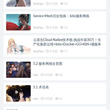
DevOps
6 月前
13
Service Mesh完全指南：Istio服务网格
DevOps
6 月前
12
云原生Cloud Native技术栈 挑战年薪30万！生
产化集群运维+Istio+Docker+GO+K8S+微服务
DevOps
4 年前
77
5.2 服务网格全景图
Istio
4 年前
56
5.1 术语表
Istio
4 年前
67