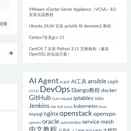
VMware vCenter Server Appliance（VCSA）8.0
安装实战教程
链接
Ubuntu 24.04 安装 pciutils 和 devmem2 教程
Centos7安装gcc-11
CentOS 7 安装 Python 3.11 完整教程（兼容
OpenSSL 的实战方案）
AI Agent
ansible
AI工具
ceph
AI 助手
DevOps
Django教程
docker
CI/CD
GitHub
iptables
istio
GLM
InfluxDB
Jenkins
kubernetes
k8s
Kali Linux
linux
openstack
nginx
openvpn
mysql
oracle
service mesh
openwrt
python实现ftp
中文教程
大模型
云原生
人工智能
国产大模型