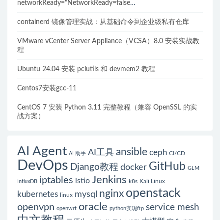
networkReady="NetworkReady=false
reason:NetworkPluginNotReady的解决方案
containerd 镜像管理实战：从基础命令到企业级私有仓库
VMware vCenter Server Appliance（VCSA）8.0 安装实战教
程
Ubuntu 24.04 安装 pciutils 和 devmem2 教程
Centos7安装gcc-11
CentOS 7 安装 Python 3.11 完整教程（兼容 OpenSSL 的实
战方案）
AI Agent
ansible
AI工具
ceph
CI/CD
AI 助手
DevOps
GitHub
Django教程
docker
GLM
Jenkins
iptables
istio
k8s
Kali Linux
InfluxDB
openstack
nginx
mysql
kubernetes
linux
oracle
openvpn
service mesh
openwrt
python实现ftp