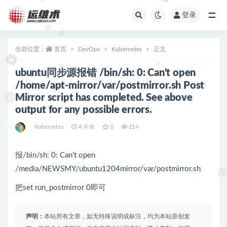
登录
全部
当前位置：
首页
DevOps
Kubernetes
正文
ubuntu同步源报错 /bin/sh: 0: Can't open
/home/apt-mirror/var/postmirror.sh Post
Mirror script has completed. See above
output for any possible errors.
Kubernetes
4 年前
0
214
报/bin/sh: 0: Can't open
/media/NEWSMY/ubuntu1204mirror/var/postmirror.sh
把set run_postmirror 0即可
声明：
本站所有文章，如无特殊说明或标注，均为本站原创发