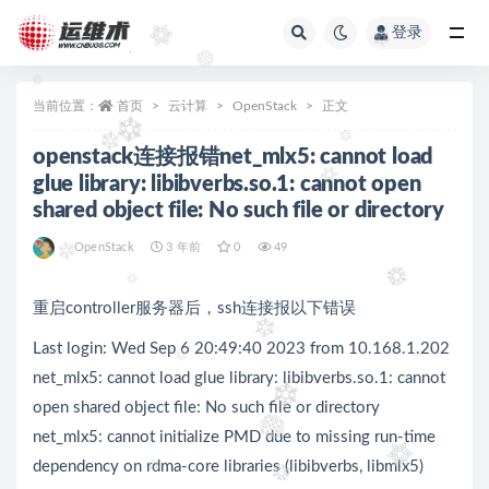
登录
全部
当前位置：
首页
云计算
OpenStack
正文
openstack连接报错net_mlx5: cannot load
glue library: libibverbs.so.1: cannot open
shared object file: No such file or directory
OpenStack
3 年前
0
49
重启controller服务器后，ssh连接报以下错误
Last login: Wed Sep 6 20:49:40 2023 from 10.168.1.202
net_mlx5: cannot load glue library: libibverbs.so.1: cannot
open shared object file: No such file or directory
net_mlx5: cannot initialize PMD due to missing run-time
dependency on rdma-core libraries (libibverbs, libmlx5)