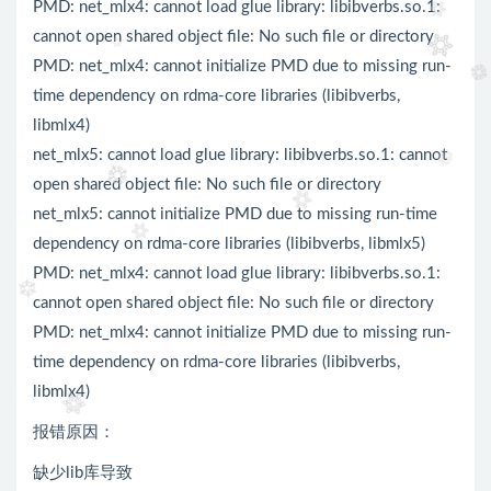
PMD: net_mlx4: cannot load glue library: libibverbs.so.1:
cannot open shared object file: No such file or directory
PMD: net_mlx4: cannot initialize PMD due to missing run-
time dependency on rdma-core libraries (libibverbs,
libmlx4)
net_mlx5: cannot load glue library: libibverbs.so.1: cannot
open shared object file: No such file or directory
net_mlx5: cannot initialize PMD due to missing run-time
dependency on rdma-core libraries (libibverbs, libmlx5)
PMD: net_mlx4: cannot load glue library: libibverbs.so.1:
cannot open shared object file: No such file or directory
PMD: net_mlx4: cannot initialize PMD due to missing run-
time dependency on rdma-core libraries (libibverbs,
libmlx4)
报错原因：
缺少lib库导致