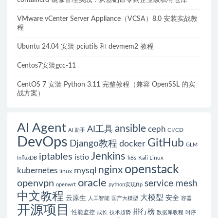
VMware vCenter Server Appliance（VCSA）8.0 安装实战教
程
Ubuntu 24.04 安装 pciutils 和 devmem2 教程
Centos7安装gcc-11
CentOS 7 安装 Python 3.11 完整教程（兼容 OpenSSL 的实
战方案）
AI Agent
ansible
AI工具
ceph
CI/CD
AI 助手
DevOps
GitHub
Django教程
docker
GLM
Jenkins
iptables
istio
k8s
Kali Linux
InfluxDB
openstack
nginx
mysql
kubernetes
linux
oracle
openvpn
service mesh
openwrt
python实现ftp
中文教程
大模型
云原生
安全
人工智能
国产大模型
容器
开源项目
排行榜
性能监控
成长
技术趋势
数据库教程
时序