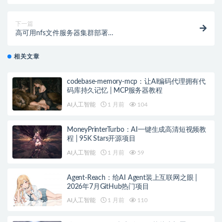
海报全流程实操强烈推荐
下一篇
高可用nfs文件服务器集群部署
(NFS+keepalived+Sersync)
相关文章
codebase-memory-mcp：让AI编码代理拥有代
码库持久记忆 | MCP服务器教程
AI人工智能
1 月前
104
MoneyPrinterTurbo：AI一键生成高清短视频教
程 | 95K Stars开源项目
AI人工智能
1 月前
59
Agent-Reach：给AI Agent装上互联网之眼 |
2026年7月GitHub热门项目
AI人工智能
1 月前
110