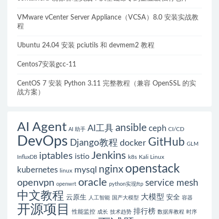
VMware vCenter Server Appliance（VCSA）8.0 安装实战教
程
Ubuntu 24.04 安装 pciutils 和 devmem2 教程
Centos7安装gcc-11
CentOS 7 安装 Python 3.11 完整教程（兼容 OpenSSL 的实
战方案）
AI Agent
ansible
AI工具
ceph
CI/CD
AI 助手
DevOps
GitHub
Django教程
docker
GLM
Jenkins
iptables
istio
k8s
Kali Linux
InfluxDB
openstack
nginx
mysql
kubernetes
linux
oracle
openvpn
service mesh
openwrt
python实现ftp
中文教程
大模型
云原生
安全
人工智能
国产大模型
容器
开源项目
排行榜
性能监控
成长
技术趋势
数据库教程
时序