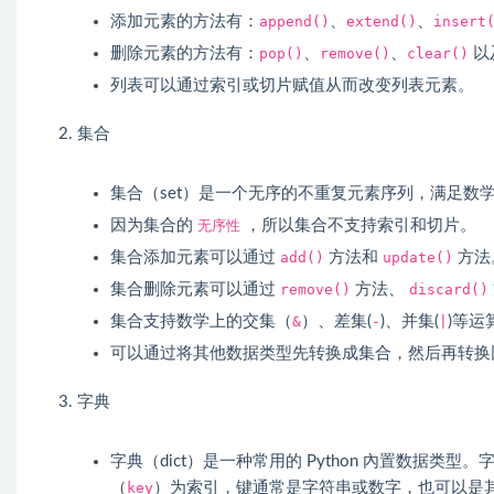
添加元素的方法有：
append()
、
extend()
、
insert
删除元素的方法有：
pop()
、
remove()
、
clear()
以
列表可以通过索引或切片赋值从而改变列表元素。
集合
集合（set）是一个无序的不重复元素序列，满足数
因为集合的
无序性
，所以集合不支持索引和切片。
集合添加元素可以通过
add()
方法和
update()
方法
集合删除元素可以通过
remove()
方法、
discard()
集合支持数学上的交集（
&
）、差集(
-
)、并集(
|
)等运
可以通过将其他数据类型先转换成集合，然后再转换
字典
字典（dict）是一种常用的 Python 內置数据类
（
key
）为索引，键通常是字符串或数字，也可以是其