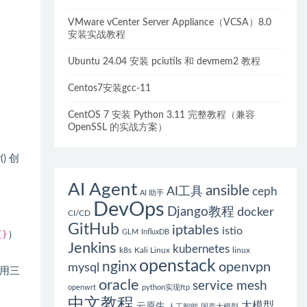
VMware vCenter Server Appliance（VCSA）8.0
安装实战教程
Ubuntu 24.04 安装 pciutils 和 devmem2 教程
Centos7安装gcc-11
CentOS 7 安装 Python 3.11 完整教程（兼容
OpenSSL 的实战方案）
) 创
AI Agent
ansible
AI工具
ceph
AI 助手
DevOps
Django教程
docker
CI/CD
GitHub
iptables
istio
GLM
InfluxDB
{}
）
Jenkins
kubernetes
k8s
Kali Linux
linux
openstack
nginx
openvpn
mysql
用三
oracle
service mesh
openwrt
python实现ftp
中文教程
大模型
云原生
人工智能
国产大模型