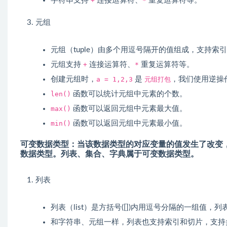
字符串支持
+
连接运算符、
*
重复运算符等。
元组
元组（tuple）由多个用逗号隔开的值组成，支持索
元组支持
+
连接运算符、
*
重复运算符等。
创建元组时，
a = 1,2,3
是
元组打包
，我们使用逆操
len()
函数可以统计元组中元素的个数。
max()
函数可以返回元组中元素最大值。
min()
函数可以返回元组中元素最小值。
可变数据类型：当该数据类型的对应变量的值发生了改变
数据类型。
列表
、
集合
、
字典
属于可变数据类型。
列表
列表（list）是方括号([])内用逗号分隔的一组值
和字符串、元组一样，列表也支持索引和切片，支持