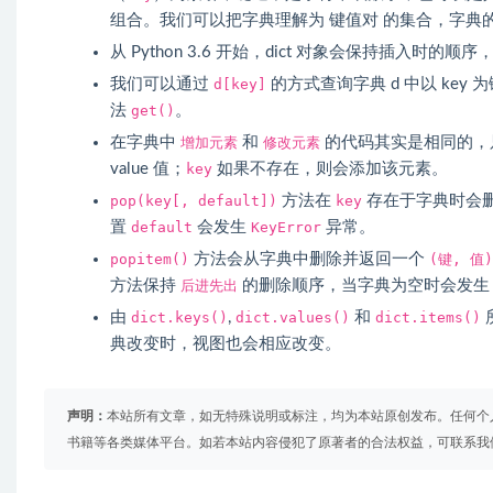
组合。我们可以把字典理解为 键值对 的集合，字典
从 Python 3.6 开始，dict 对象会保持插入时的顺序
我们可以通过
d[key]
的方式查询字典 d 中以 key
法
get()
。
在字典中
增加元素
和
修改元素
的代码其实是相同的，只
value 值；
key
如果不存在，则会添加该元素。
pop(key[, default])
方法在
key
存在于字典时会
置
default
会发生
KeyError
异常。
popitem()
方法会从字典中删除并返回一个
(键, 值)
方法保持
后进先出
的删除顺序，当字典为空时会发
由
dict.keys()
,
dict.values()
和
dict.items()
典改变时，视图也会相应改变。
声明：
本站所有文章，如无特殊说明或标注，均为本站原创发布。任何个
书籍等各类媒体平台。如若本站内容侵犯了原著者的合法权益，可联系我