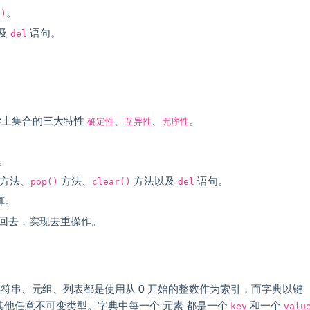
()
。
及
del
语句。
学上集合的三大特性
确定性
、
互异性
、
无序性
。
。
方法、
pop()
方法、
clear()
方法以及
del
语句。
算。
回去，实现去重操作。
型。字符串、元组、列表都是使用从 0 开始的整数作为索引，而字典以键
他任意不可变类型。字典中每一个 元素 都是一个
key
和一个
valu