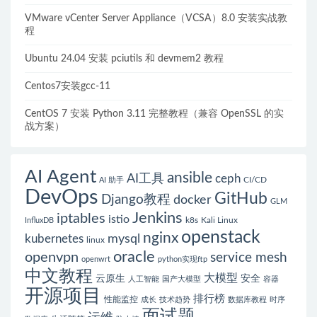
VMware vCenter Server Appliance（VCSA）8.0 安装实战教
程
Ubuntu 24.04 安装 pciutils 和 devmem2 教程
Centos7安装gcc-11
CentOS 7 安装 Python 3.11 完整教程（兼容 OpenSSL 的实
战方案）
AI Agent
ansible
AI工具
ceph
CI/CD
AI 助手
DevOps
GitHub
Django教程
docker
GLM
Jenkins
iptables
istio
k8s
Kali Linux
InfluxDB
openstack
nginx
mysql
kubernetes
linux
oracle
openvpn
service mesh
openwrt
python实现ftp
中文教程
大模型
云原生
安全
人工智能
国产大模型
容器
开源项目
排行榜
性能监控
成长
技术趋势
数据库教程
时序
面试题