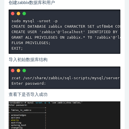
创建zabbix数据库和用户
sudo mysql -uroot -p

CREATE DATABASE zabbix CHARACTER SET utf8mb4 COLLAT
CREATE USER 'zabbix'@'localhost' IDENTIFIED BY 'you
GRANT ALL PRIVILEGES ON zabbix.* TO 'zabbix'@'local
FLUSH PRIVILEGES;

EXIT;
导入初始数据库结构
zcat /usr/share/zabbix/sql-scripts/mysql/server.sql
Enter password:
查看下是否导入成功