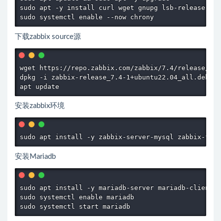
sudo apt -y install curl wget gnupg lsb-release ca-
sudo systemctl enable --now chrony
下载zabbix source源
wget https://repo.zabbix.com/zabbix/7.4/release/ubu
dpkg -i zabbix-release_7.4-1+ubuntu22.04_all.deb

apt update
安装zabbix环境
sudo apt install -y zabbix-server-mysql zabbix-fron
安装Mariadb
sudo apt install -y mariadb-server mariadb-client

sudo systemctl enable mariadb

sudo systemctl start mariadb