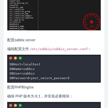
配置zabbix server
编辑配置文件
/etc/zabbix/zabbix_server.conf
：
DBHost=localhost

DBName=zabbix

DBUser=zabbix

DBPassword=your_secure_password
配置PHP和nginx
确保 PHP 版本为 8.1，并安装必要模块：