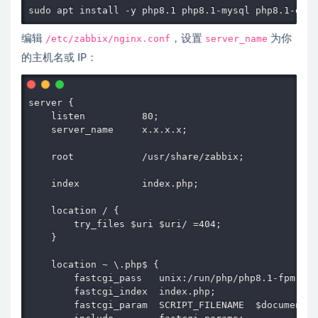
sudo apt install -y php8.1 php8.1-mysql php8.1-gd p
编辑
/etc/zabbix/nginx.conf
，设置
server_name
为你
的主机名或 IP：
server {

    listen          80;

    server_name     x.x.x.x;

    root            /usr/share/zabbix;

    index           index.php;

    location / {

        try_files $uri $uri/ =404;

    }

    location ~ \.php$ {

        fastcgi_pass   unix:/run/php/php8.1-fpm.soc
        fastcgi_index  index.php;

        fastcgi_param  SCRIPT_FILENAME  $document_r