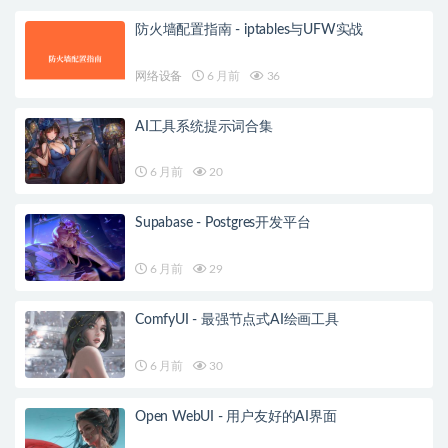
防火墙配置指南 - iptables与UFW实战
网络设备
6 月前
36
AI工具系统提示词合集
6 月前
20
Supabase - Postgres开发平台
6 月前
29
ComfyUI - 最强节点式AI绘画工具
6 月前
30
Open WebUI - 用户友好的AI界面