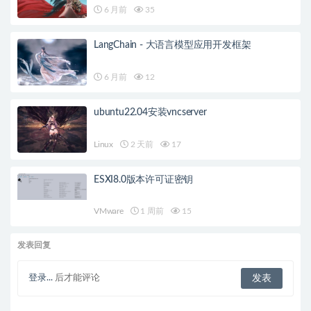
6 月前
35
LangChain - 大语言模型应用开发框架
6 月前
12
ubuntu22.04安装vncserver
Linux
2 天前
17
ESXI8.0版本许可证密钥
VMware
1 周前
15
发表回复
登录...
后才能评论