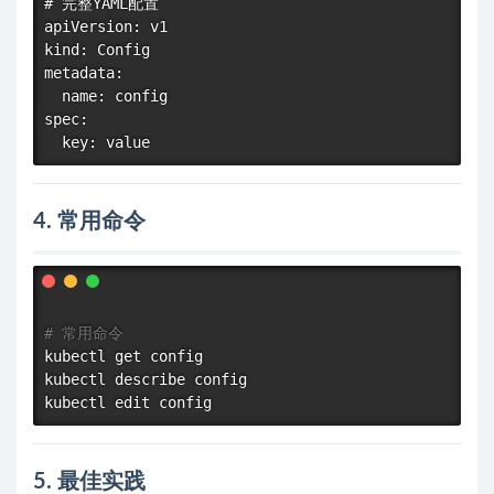
# 完整YAML配置

apiVersion: v1

kind: Config

metadata:

  name: config

spec:

4. 常用命令
# 常用命令
kubectl get config

kubectl describe config

5. 最佳实践