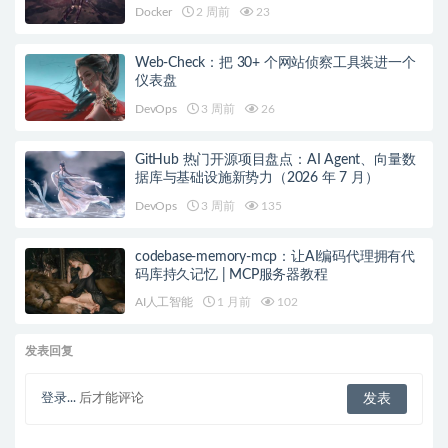
Docker
2 周前
23
Web-Check：把 30+ 个网站侦察工具装进一个
仪表盘
DevOps
3 周前
26
GitHub 热门开源项目盘点：AI Agent、向量数
据库与基础设施新势力（2026 年 7 月）
DevOps
3 周前
135
codebase-memory-mcp：让AI编码代理拥有代
码库持久记忆 | MCP服务器教程
AI人工智能
1 月前
102
发表回复
登录...
后才能评论