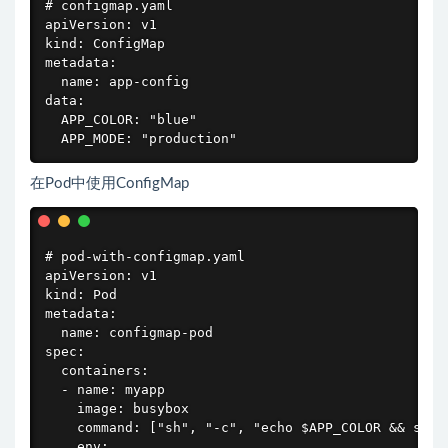
# configmap.yaml

apiVersion: v1

kind: ConfigMap

metadata:

  name: app-config

data:

  APP_COLOR: "blue"

  APP_MODE: "production"
在Pod中使用ConfigMap
# pod-with-configmap.yaml

apiVersion: v1

kind: Pod

metadata:

  name: configmap-pod

spec:

  containers:

  - name: myapp

    image: busybox

    command: ["sh", "-c", "echo $APP_COLOR && sleep
    env:
