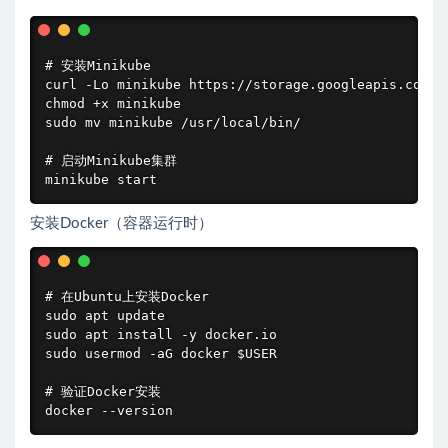
# 安装Minikube

curl -Lo minikube https://storage.googleapis.com/m
chmod +x minikube

sudo mv minikube /usr/local/bin/

# 启动Minikube集群

minikube start
安装Docker（容器运行时）
# 在Ubuntu上安装Docker

sudo apt update

sudo apt install -y docker.io

sudo usermod -aG docker $USER

# 验证Docker安装

docker --version