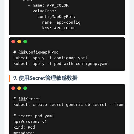
      - name: APP_COLOR

        valueFrom:

          configMapKeyRef:

            name: app-config

            key: APP_COLOR
# 创建ConfigMap和Pod

kubectl apply -f configmap.yaml

kubectl apply -f pod-with-configmap.yaml
9. 使用Secret管理敏感数据
# 创建Secret

kubectl create secret generic db-secret --from-lit
# secret-pod.yaml

apiVersion: v1

kind: Pod

metadata:
