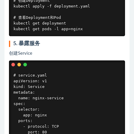
# 创建Deployment

kubectl apply -f deployment.yaml

# 查看Deployment和Pod

kubectl get deployment

kubectl get pods -l app=nginx
5. 暴露服务
创建Service
# service.yaml

apiVersion: v1

kind: Service

metadata:

  name: nginx-service

spec:

  selector:

    app: nginx

  ports:

    - protocol: TCP

      port: 80
