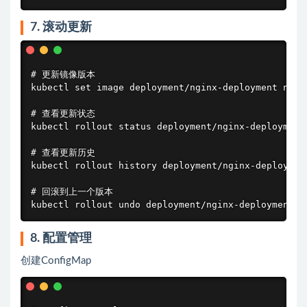
7. 滚动更新
# 更新镜像版本

kubectl set image deployment/nginx-deployment nginx
# 查看更新状态

kubectl rollout status deployment/nginx-deployment

# 查看更新历史

kubectl rollout history deployment/nginx-deployment
# 回滚到上一个版本

kubectl rollout undo deployment/nginx-deployment
8. 配置管理
创建ConfigMap