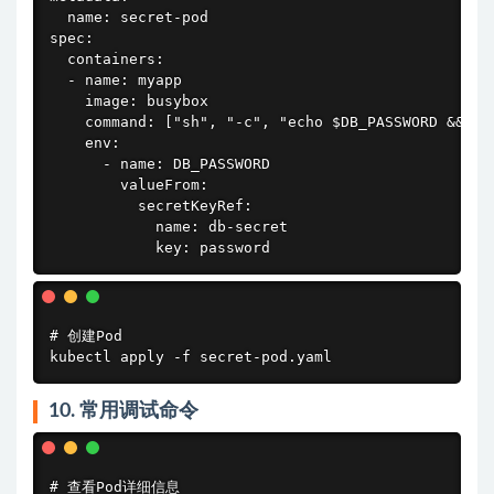
  name: secret-pod

spec:

  containers:

  - name: myapp

    image: busybox

    command: ["sh", "-c", "echo $DB_PASSWORD && sle
    env:

      - name: DB_PASSWORD

        valueFrom:

          secretKeyRef:

            name: db-secret

            key: password
# 创建Pod

kubectl apply -f secret-pod.yaml
10. 常用调试命令
# 查看Pod详细信息
