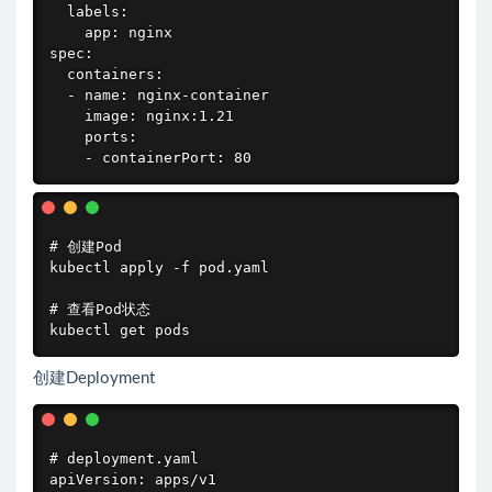
  labels:

    app: nginx

spec:

  containers:

  - name: nginx-container

    image: nginx:1.21

    ports:

    - containerPort: 80
# 创建Pod

kubectl apply -f pod.yaml

# 查看Pod状态

kubectl get pods
创建Deployment
# deployment.yaml

apiVersion: apps/v1
