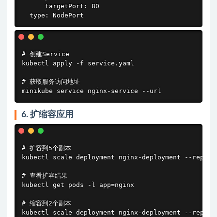
      targetPort: 80

  type: NodePort
# 创建Service

kubectl apply -f service.yaml

# 获取服务访问地址

minikube service nginx-service --url
6. 扩缩容应用
# 扩容到5个副本

kubectl scale deployment nginx-deployment --replica
# 查看扩容结果

kubectl get pods -l app=nginx

# 缩容到2个副本

kubectl scale deployment nginx-deployment --replic