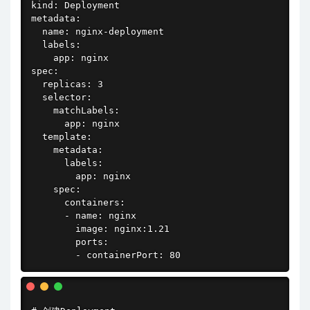
kind: Deployment

metadata:

  name: nginx-deployment

  labels:

    app: nginx

spec:

  replicas: 3

  selector:

    matchLabels:

      app: nginx

  template:

    metadata:

      labels:

        app: nginx

    spec:

      containers:

      - name: nginx

        image: nginx:1.21

        ports:

        - containerPort: 80