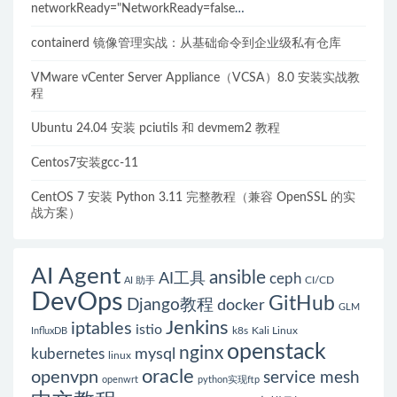
networkReady="NetworkReady=false
reason:NetworkPluginNotReady的解决方案
containerd 镜像管理实战：从基础命令到企业级私有仓库
VMware vCenter Server Appliance（VCSA）8.0 安装实战教
程
Ubuntu 24.04 安装 pciutils 和 devmem2 教程
Centos7安装gcc-11
CentOS 7 安装 Python 3.11 完整教程（兼容 OpenSSL 的实
战方案）
AI Agent
ansible
AI工具
ceph
CI/CD
AI 助手
DevOps
GitHub
Django教程
docker
GLM
Jenkins
iptables
istio
k8s
Kali Linux
InfluxDB
openstack
nginx
mysql
kubernetes
linux
oracle
openvpn
service mesh
openwrt
python实现ftp