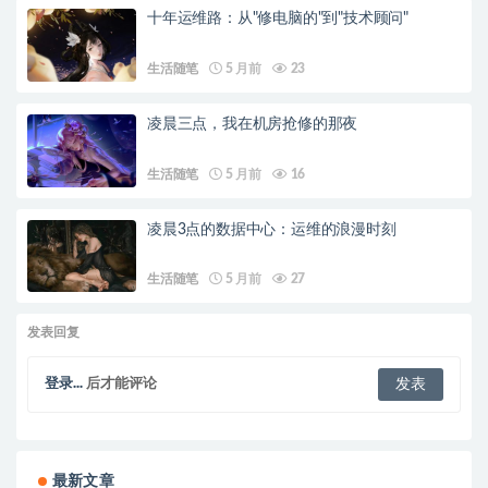
十年运维路：从"修电脑的"到"技术顾问"
生活随笔
5 月前
23
凌晨三点，我在机房抢修的那夜
生活随笔
5 月前
16
凌晨3点的数据中心：运维的浪漫时刻
生活随笔
5 月前
27
发表回复
登录...
后才能评论
最新文章